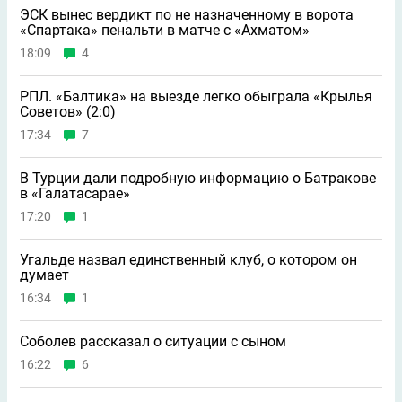
ЭСК вынес вердикт по не назначенному в ворота
«Спартака» пенальти в матче с «Ахматом»
18:09
4
РПЛ. «Балтика» на выезде легко обыграла «Крылья
Советов» (2:0)
17:34
7
В Турции дали подробную информацию о Батракове
в «Галатасарае»
17:20
1
Угальде назвал единственный клуб, о котором он
думает
16:34
1
Соболев рассказал о ситуации с сыном
16:22
6