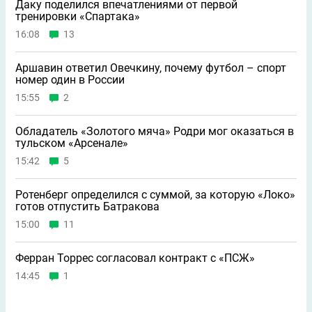
Даку поделился впечатлениями от первой
тренировки «Спартака»
16:08
13
Аршавин ответил Овечкину, почему футбол – спорт
номер один в России
15:55
2
Обладатель «Золотого мяча» Родри мог оказаться в
тульском «Арсенале»
15:42
5
Ротенберг определился с суммой, за которую «Локо»
готов отпустить Батракова
15:00
11
Ферран Торрес согласовал контракт с «ПСЖ»
14:45
1