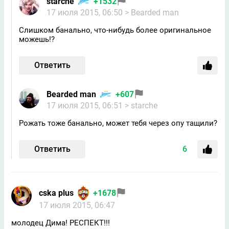
starche
+1532
17 июля 2015, 06:50
> Bearded man
Слишком банально, что-нибудь более оригинальное
можешь!?
Ответить
Bearded man
+607
17 июля 2015, 06:51
> starche
Рожать тоже банально, может тебя через опу тащили?
Ответить
6
cska plus
+1678
17 июля 2015, 06:47
молодец Дима! РЕСПЕКТ!!!