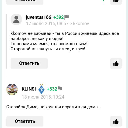
juventus186
+392
17 июля 2015, 08:57
> kkomov
kkomov, не забывай - ты в России живешь!Здесь все
наоборот, не как у людей!
То ночами маемся, то засветло пьем!
Стороной взглянуть - и смех , и грех!
Ответить
KLINSI
+332
18 июля 2015, 10:24
Старайся Дима, не хочется осрамиться дома.
Ответить