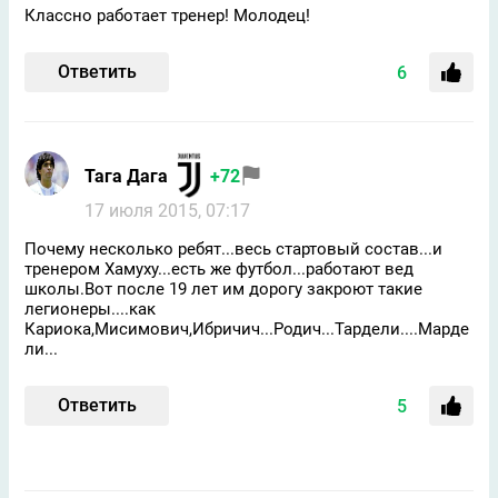
Классно работает тренер! Молодец!
Ответить
6
Тага Дага
+72
17 июля 2015, 07:17
Почему несколько ребят...весь стартовый состав...и
тренером Хамуху...есть же футбол...работают вед
школы.Вот после 19 лет им дорогу закроют такие
легионеры....как
Кариока,Мисимович,Ибричич...Родич...Тардели....Марде
ли...
Ответить
5