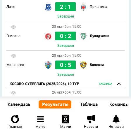
2 : 1
Лапи
Приштина
Завершен
28 октября, 15:00
0 : 2
Гнилане
Дукаджини
Завершен
28 октября, 15:00
0 : 5
Малишева
Балкани
Завершен
КОСОВО. СУПЕРЛИГА (2025/2026), 10 ТУР
ТАБЛИЦА
26 октября, 15:00
3 : 1
Дрита
Феризай
Календарь
Результаты
Таблица
Команды
Завершен
26 октября, 15:00
Главная
Меню
Матчи
Новости
Нотифаи
4 : 3
Лапи
Дреница