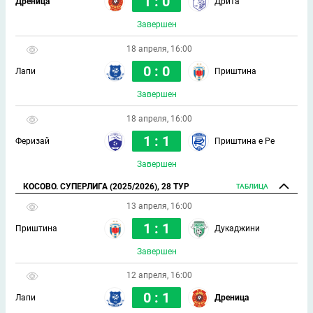
1 : 0
Дреница
Дрита
Завершен
18 апреля, 16:00
0 : 0
Лапи
Приштина
Завершен
18 апреля, 16:00
1 : 1
Феризай
Приштина е Ре
Завершен
КОСОВО. СУПЕРЛИГА (2025/2026), 28 ТУР
ТАБЛИЦА
13 апреля, 16:00
1 : 1
Приштина
Дукаджини
Завершен
12 апреля, 16:00
0 : 1
Лапи
Дреница