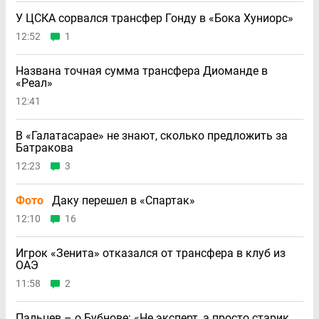
У ЦСКА сорвался трансфер Гонду в «Бока Хуниорс»
12:52
1
Названа точная сумма трансфера Диоманде в
«Реал»
12:41
В «Галатасарае» не знают, сколько предложить за
Батракова
12:23
3
Фото
Даку перешел в «Спартак»
12:10
16
Игрок «Зенита» отказался от трансфера в клуб из
ОАЭ
11:58
2
Пальцев – о Бубнове: «Не эксперт, а просто старик,