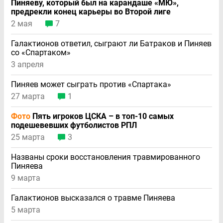
Пиняеву, который был на карандаше «МЮ»,
предрекли конец карьеры во Второй лиге
2 мая
7
Галактионов ответил, сыграют ли Батраков и Пиняев
со «Спартаком»
3 апреля
Пиняев может сыграть против «Спартака»
27 марта
1
Фото
Пять игроков ЦСКА – в топ-10 самых
подешевевших футболистов РПЛ
25 марта
3
Названы сроки восстановления травмированного
Пиняева
9 марта
Галактионов высказался о травме Пиняева
5 марта