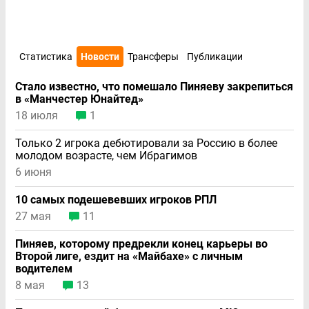
Статистика
Новости
Трансферы
Публикации
Стало известно, что помешало Пиняеву закрепиться
в «Манчестер Юнайтед»
18 июля
1
Только 2 игрока дебютировали за Россию в более
молодом возрасте, чем Ибрагимов
6 июня
10 самых подешевевших игроков РПЛ
27 мая
11
Пиняев, которому предрекли конец карьеры во
Второй лиге, ездит на «Майбахе» с личным
водителем
8 мая
13