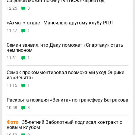
Сафонов может покинуть «ПСЖ» через год
12:25
3
«Ахмат» отдает Мансилью другому клубу РПЛ
11:47
1
Семин заявил, что Даку поможет «Спартаку» стать
чемпионом
11:31
1
Семак прокомментировал возможный уход Энрике
из «Зенита»
11:15
1
Раскрыта позиция «Зенита» по трансферу Батракова
10:58
3
Фото
35-летний Заболотный подписал контракт с
новым клубом