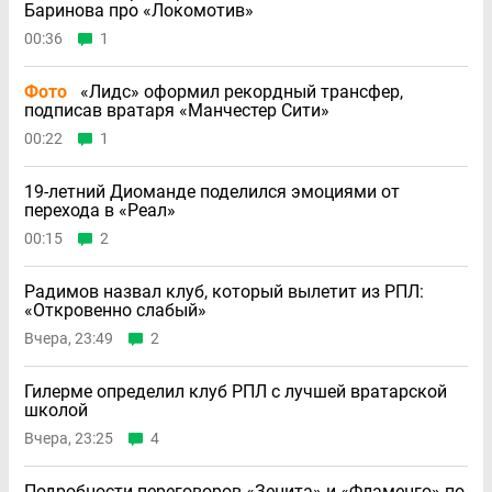
Баринова про «Локомотив»
00:36
1
Фото
«Лидс» оформил рекордный трансфер,
подписав вратаря «Манчестер Сити»
00:22
1
19-летний Диоманде поделился эмоциями от
перехода в «Реал»
00:15
2
Радимов назвал клуб, который вылетит из РПЛ:
«Откровенно слабый»
Вчера, 23:49
2
Гилерме определил клуб РПЛ с лучшей вратарской
школой
Вчера, 23:25
4
Подробности переговоров «Зенита» и «Фламенго» по