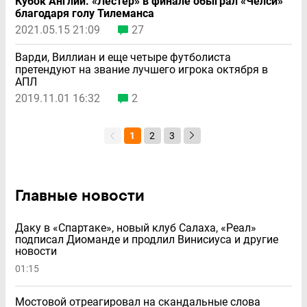
Кубок Англии. «Лестер» в финале обыграл «Челси»
благодаря голу Тилеманса
2021.05.15 21:09
27
Варди, Виллиан и еще четыре футболиста
претендуют на звание лучшего игрока октября в
АПЛ
2019.11.01 16:32
2
1
2
3
Главные новости
Даку в «Спартаке», новый клуб Салаха, «Реал»
подписал Диоманде и продлил Винисиуса и другие
новости
01:15
Мостовой отреагировал на скандальные слова