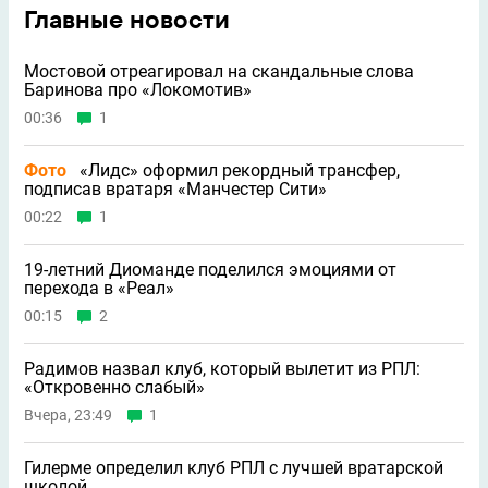
Главные новости
Мостовой отреагировал на скандальные слова
Баринова про «Локомотив»
00:36
1
Фото
«Лидс» оформил рекордный трансфер,
подписав вратаря «Манчестер Сити»
00:22
1
19-летний Диоманде поделился эмоциями от
перехода в «Реал»
00:15
2
Радимов назвал клуб, который вылетит из РПЛ:
«Откровенно слабый»
Вчера, 23:49
1
Гилерме определил клуб РПЛ с лучшей вратарской
школой