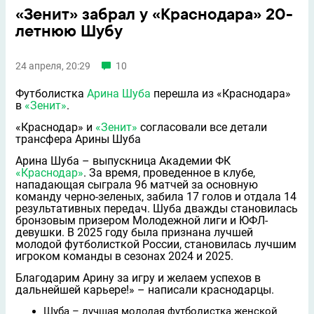
«Зенит» забрал у «Краснодара» 20-
летнюю Шубу
24 апреля, 20:29
10
Футболистка
Арина Шуба
перешла из «Краснодара»
в
«Зенит»
.
«Краснодар» и
«Зенит»
согласовали все детали
трансфера Арины Шуба
Арина Шуба – выпускница Академии ФК
«Краснодар»
. За время, проведeнное в клубе,
нападающая сыграла 96 матчей за основную
команду чeрно-зелeных, забила 17 голов и отдала 14
результативных передач. Шуба дважды становилась
бронзовым призeром Молодeжной лиги и ЮФЛ-
девушки. В 2025 году была признана лучшей
молодой футболисткой России, становилась лучшим
игроком команды в сезонах 2024 и 2025.
Благодарим Арину за игру и желаем успехов в
дальнейшей карьере!» – написали краснодарцы.
Шуба – лучшая молодая футболистка женской