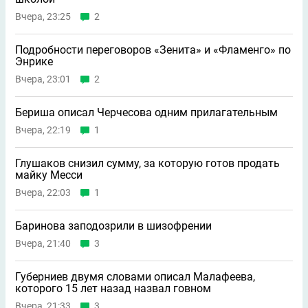
Вчера, 23:25
2
Подробности переговоров «Зенита» и «Фламенго» по
Энрике
Вчера, 23:01
2
Бериша описал Черчесова одним прилагательным
Вчера, 22:19
1
Глушаков снизил сумму, за которую готов продать
майку Месси
Вчера, 22:03
1
Баринова заподозрили в шизофрении
Вчера, 21:40
3
Губерниев двумя словами описал Малафеева,
которого 15 лет назад назвал говном
Вчера, 21:33
3