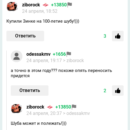
ziborock
+13850
24 апреля, 18:52
Купили Зинке на 100-летие шубу!)))
Ответить
3
odessakmv
+1656
24 апреля, 19:17
> ziborock
а точно в этом году??? похоже опять переносить
придется
Ответить
2
ziborock
+13850
24 апреля, 20:37
> odessakmv
Шуба может и полежать!)))