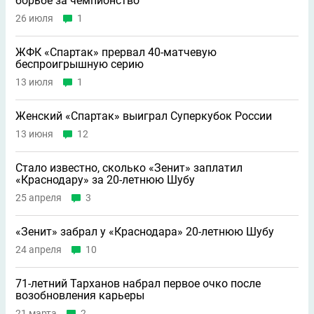
борьбе за чемпионство
26 июля
1
ЖФК «Спартак» прервал 40-матчевую
беспроигрышную серию
13 июля
1
Женский «Спартак» выиграл Суперкубок России
13 июня
12
Стало известно, сколько «Зенит» заплатил
«Краснодару» за 20-летнюю Шубу
25 апреля
3
«Зенит» забрал у «Краснодара» 20-летнюю Шубу
24 апреля
10
71-летний Тарханов набрал первое очко после
возобновления карьеры
21 марта
2