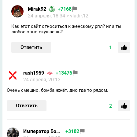
Mirak92
+7168
24 апреля, 18:34
> vladik12
Как этот сайт относиться к женскому рпл? или ты
любое овно скушаешь?
Ответить
1
rash1959
+13476
24 апреля, 20:13
Очень смешно. бомба жжёт. дно где то рядом.
Ответить
2
Император Бомжей
+3182