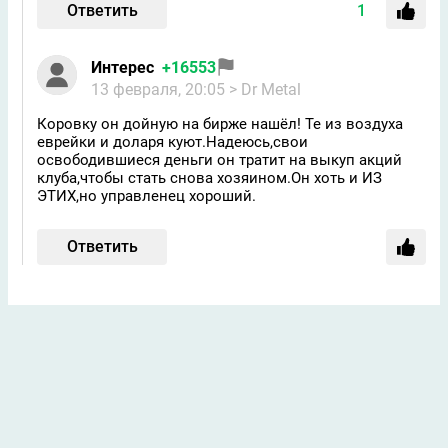
Ответить
1
Интерес
+16553
13 февраля, 20:05
> Dr Metal
Коровку он дойную на бирже нашёл! Те из воздуха
еврейки и доларя куют.Надеюсь,свои
освободившиеся деньги он тратит на выкуп акций
клуба,чтобы стать снова хозяином.Он хоть и ИЗ
ЭТИХ,но управленец хороший.
Ответить