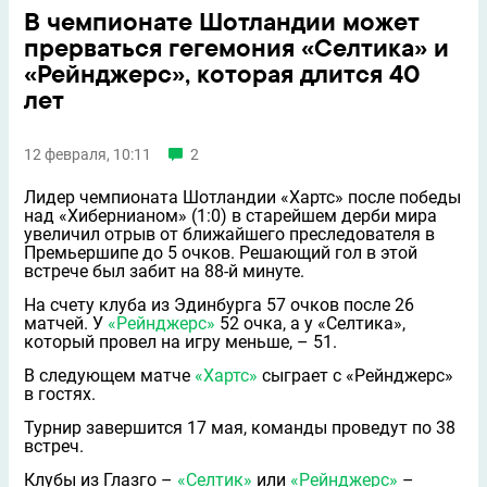
В чемпионате Шотландии может
прерваться гегемония «Селтика» и
«Рейнджерс», которая длится 40
лет
12 февраля, 10:11
2
Лидер чемпионата Шотландии «Хартс» после победы
над «Хибернианом» (1:0) в старейшем дерби мира
увеличил отрыв от ближайшего преследователя в
Премьершипе до 5 очков. Решающий гол в этой
встрече был забит на 88-й минуте.
На счету клуба из Эдинбурга 57 очков после 26
матчей. У
«Рейнджерс»
52 очка, а у «Селтика»,
который провел на игру меньше, – 51.
В следующем матче
«Хартс»
сыграет с «Рейнджерс»
в гостях.
Турнир завершится 17 мая, команды проведут по 38
встреч.
Клубы из Глазго –
«Селтик»
или
«Рейнджерс»
–