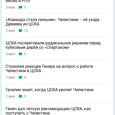
весны в РПЛ
3 мая
3
«Команда стала сильнее»: Челестини – об уходе
Дивеева из ЦСКА
3 мая
12
ЦСКА посоветовали радикальное решение перед
кубковым дерби со «Спартаком»
3 мая
5
Странная реакция Гинера на вопрос о работе
Челестини в ЦСКА
2 мая
4
Гасилин знает, когда ЦСКА уволит Челестини
2 мая
3
Генич дал четкую рекомендацию ЦСКА, как
поступить с Челестини