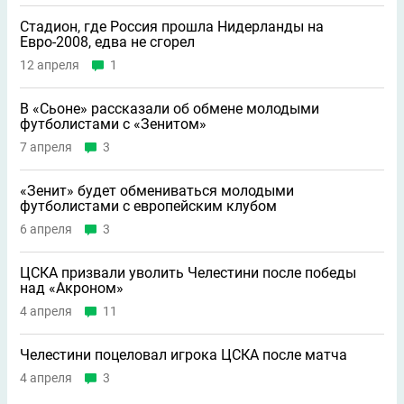
Стадион, где Россия прошла Нидерланды на
Евро-2008, едва не сгорел
12 апреля
1
В «Сьоне» рассказали об обмене молодыми
футболистами с «Зенитом»
7 апреля
3
«Зенит» будет обмениваться молодыми
футболистами с европейским клубом
6 апреля
3
ЦСКА призвали уволить Челестини после победы
над «Акроном»
4 апреля
11
Челестини поцеловал игрока ЦСКА после матча
4 апреля
3