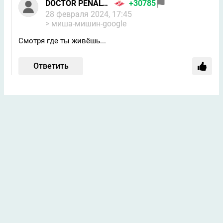
DOCTOR PENALTY
+30785
28 февраля 2024, 17:45
> миша-мишин-google
Смотря где ты живёшь...
Ответить