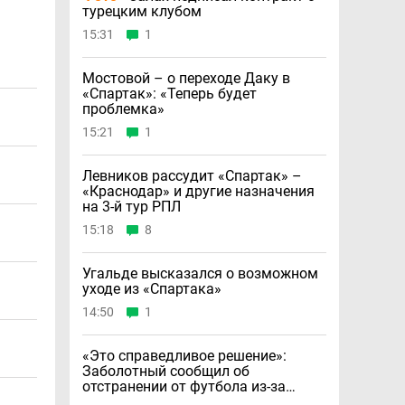
турецким клубом
15:31
1
Мостовой – о переходе Даку в
«Спартак»: «Теперь будет
проблемка»
15:21
1
Левников рассудит «Спартак» –
«Краснодар» и другие назначения
на 3-й тур РПЛ
15:18
8
Угальде высказался о возможном
уходе из «Спартака»
14:50
1
«Это справедливое решение»:
Заболотный сообщил об
отстранении от футбола из-за
допинга