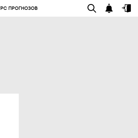
УРС ПРОГНОЗОВ