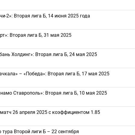
и-2»: Вторая лига Б, 14 июня 2025 года
т»: Вторая лига Б, 31 мая 2025
ань Холдинг»: Вторая лига Б, 24 мая 2025
чкала» – «Победа»: Вторая лига Б, 17 мая 2025
намо Ставрополь»: Вторая лига Б, 10 мая 2025
а матч 26 апреля 2025 с коэффициентом 1.85
о тура Второй лиги Б – 22 сентября