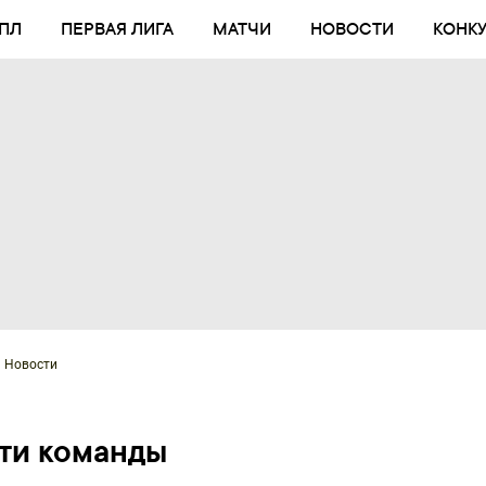
ПЛ
ПЕРВАЯ ЛИГА
МАТЧИ
НОВОСТИ
КОНК
Новости
сти команды