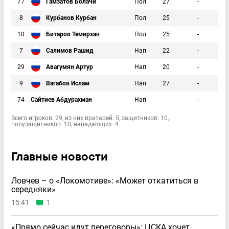
77
Гамзатов Болачи
Пол
27
-
8
Курбанов Курбан
Пол
25
-
10
Битаров Темирхан
Пол
25
-
7
Салимов Рашид
Нап
22
-
29
Авагумян Артур
Нап
20
-
9
Вагабов Ислам
Нап
27
-
74
Сайтиев Абдурахман
Нап
-
Всего игроков: 29, из них вратарей: 5, защитников: 10,
полузащитников: 10, нападающих: 4
Главные новости
Ловчев – о «Локомотиве»: «Может откатиться в
середняки»
15:41
1
«Прямо сейчас идут переговоры»: ЦСКА хочет