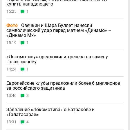
купить нападающего
15:25
1
Фото
Овечкин и Шара Буллет нанесли
символический удар перед матчем «Динамо» –
«Динамо Мх»
15:19
1
«Локомотиву» предложили тренера на замену
Галактионову
14:24
1
Европейские клубы предложили более 6 миллионов
за российского защитника
13:46
3
Заявление «Локомотива» о Батракове и
«Галатасарае»
13:31
4