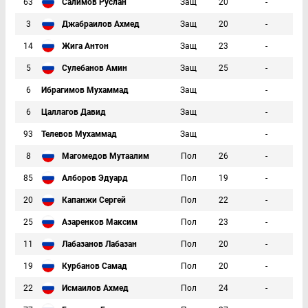
63
Салимов Руслан
Защ
20
-
3
Джабраилов Ахмед
Защ
20
-
14
Жига Антон
Защ
23
-
5
Сулебанов Амин
Защ
25
-
6
Ибрагимов Мухаммад
Защ
-
6
Цаллагов Давид
Защ
-
93
Телевов Мухаммад
Защ
-
8
Магомедов Мутаалим
Пол
26
-
85
Алборов Эдуард
Пол
19
-
20
Капанжи Сергей
Пол
22
-
25
Азаренков Максим
Пол
23
-
11
Лабазанов Лабазан
Пол
20
-
19
Курбанов Самад
Пол
20
-
22
Исмаилов Ахмед
Пол
24
-