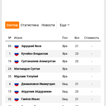
Состав
Статистика
Новости
Еще
№
Игрок
Поз
Воз
Стоимость
85
Заруцкий Яков
Вра
21
-
1
Кучейко Владислав
Вра
23
-
16
Султаналиев Алимсултан
Вра
22
-
24
Магомедов Султан
Вра
-
35
Мурзаев Уллубий
Вра
-
4
Джамалавов Имамутдин
Защ
21
-
15
Абдулаев Абдурахман
Защ
23
-
32
Гаибов Ильяс
Защ
21
-