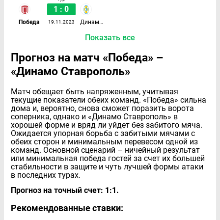
1 : 0
Победа
Динамо Ставрополь
19.11.2023
Показать все
Прогноз на матч «Победа» –
«Динамо Ставрополь»
Матч обещает быть напряженным, учитывая
текущие показатели обеих команд. «Победа» сильна
дома и, вероятно, снова сможет поразить ворота
соперника, однако и «Динамо Ставрополь» в
хорошей форме и вряд ли уйдет без забитого мяча.
Ожидается упорная борьба с забитыми мячами с
обеих сторон и минимальным перевесом одной из
команд. Основной сценарий – ничейный результат
или минимальная победа гостей за счет их большей
стабильности в защите и чуть лучшей формы атаки
в последних турах.
Прогноз на точный счет: 1:1.
Рекомендованные ставки: