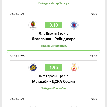
Победа «Интер Турку»
06.08.2026
19:00
3.10
Лига Европы, 3 раунд
Ягеллония - Рейнджерс
Победа «Ягеллонии»
06.08.2026
19:00
1.95
Лига Европы, 3 раунд
Маккаби - ЦСКА София
Победа «Маккаби»
06.08.2026
19:00