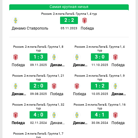
Самая крупная ничья
Россия. 2-я лига Лига Б. Группа 1, 4 тур
2 : 2
Динамо Ставрополь
Победа
05.11.2023
Россия. 2-я лига Лига Б. Группа 1, 8
Россия. 2-я лига Лига Б. Группа 1, 4
тур
тур
1 : 3
3 : 0
Победа
Динамо Ставрополь
Динамо Ставрополь
Победа
09.11.2025
11.10.2025
Россия. 2-я лига Лига Б. Группа 1, 21
Россия. 2-я лига Лига Б. Группа 1, 9
тур
тур
2 : 0
1 : 2
Динамо Ставрополь
Победа
Победа
Динамо Ставрополь
09.08.2025
10.05.2025
Россия. 2-я лига Лига Б. Группа 1, 32
Россия. 2-я лига Лига Б. Группа 1, 16
тур
тур
4 : 0
4 : 1
Победа
Динамо Ставрополь
Динамо Ставрополь
Победа
02.11.2024
30.06.2024
Россия. 2-я лига Лига Б. Группа 1, 7
тур