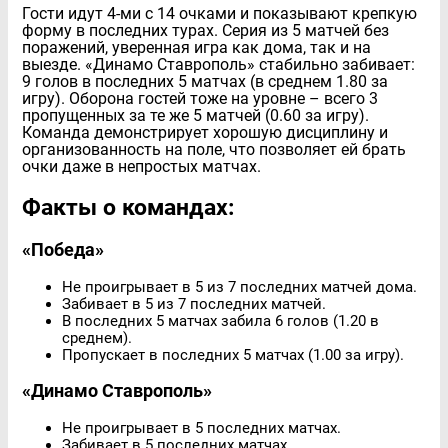
Гости идут 4-ми с 14 очками и показывают крепкую
форму в последних турах. Серия из 5 матчей без
поражений, уверенная игра как дома, так и на
выезде. «Динамо Ставрополь» стабильно забивает:
9 голов в последних 5 матчах (в среднем 1.80 за
игру). Оборона гостей тоже на уровне – всего 3
пропущенных за те же 5 матчей (0.60 за игру).
Команда демонстрирует хорошую дисциплину и
организованность на поле, что позволяет ей брать
очки даже в непростых матчах.
Факты о командах:
«Победа»
Не проигрывает в 5 из 7 последних матчей дома.
Забивает в 5 из 7 последних матчей.
В последних 5 матчах забила 6 голов (1.20 в
среднем).
Пропускает в последних 5 матчах (1.00 за игру).
«Динамо Ставрополь»
Не проигрывает в 5 последних матчах.
Забивает в 5 последних матчах.