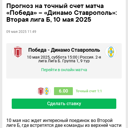
Прогноз на точный счет матча
«Победа» – «Динамо Ставрополь»:
Вторая лига Б, 10 мая 2025
09 мая 2025 11:49
Победа - Динамо Ставрополь
10 мая 2025, суббота 15:00 |
Россия. 2-я
лига Лига Б. Группа 1, 9 тур
Перейти в онлайн матча
6.00
Точный счет 1:1
Сделать ставку
10 мая нас ждет интересный поединок во Второй
лиге Б, где встретятся две команды из верхней части