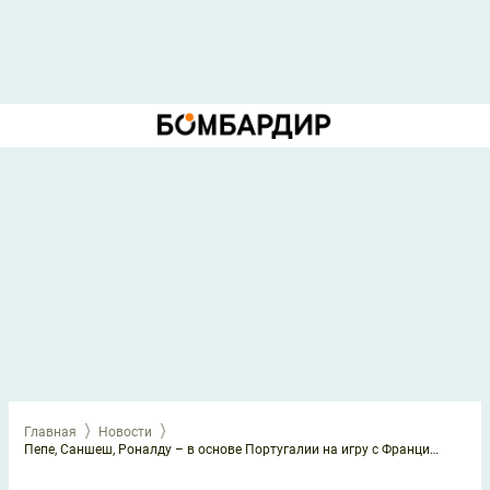
Главная
Новости
Пепе, Саншеш, Роналду – в основе Португалии на игру с Францией; Кимпембе, Кунде, Толиссо выйдут у чемпионов мира