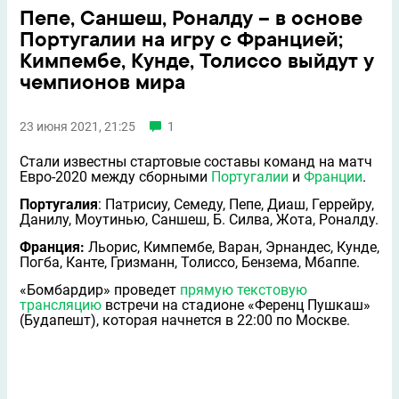
Пепе, Саншеш, Роналду – в основе
Португалии на игру с Францией;
Кимпембе, Кунде, Толиссо выйдут у
чемпионов мира
23 июня 2021, 21:25
1
Стали известны стартовые составы команд на матч
Евро-2020 между сборными
Португалии
и
Франции
.
Португалия
: Патрисиу, Семеду, Пепе, Диаш, Геррейру,
Данилу, Моутинью, Саншеш, Б. Силва, Жота, Роналду.
Франция:
Льорис, Кимпембе, Варан, Эрнандес, Кунде,
Погба, Канте, Гризманн, Толиссо, Бензема, Мбаппе.
«Бомбардир» проведет
прямую текстовую
трансляцию
встречи на стадионе «Ференц Пушкаш»
(Будапешт), которая начнется в 22:00 по Москве.