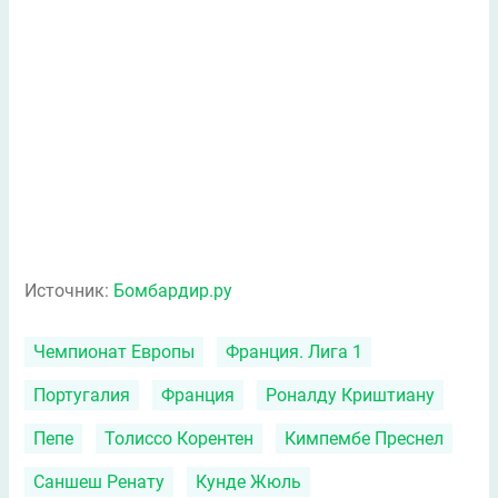
Источник:
Бомбардир.ру
Чемпионат Европы
Франция. Лига 1
Португалия
Франция
Роналду Криштиану
Пепе
Толиссо Корентен
Кимпембе Преснел
Саншеш Ренату
Кунде Жюль