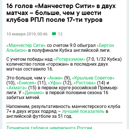
16 голов «Манчестер Сити» в двух
матчах – больше, чем у шести
клубов РПЛ после 17-ти туров
10 января 2019, 00:46
12
«Манчестер Сити»
со счетом 9:0 обыграл
«Бертон
Альбион»
в полуфинале Кубка английской лиги.
С учетом победы над
«Ротерхэмом»
(7:0, 1/32 Кубка)
количество голов «горожан» в последних двух
матчах составило 16.
Это больше, чем у
«Анжи»
(9),
«Крыльев Советов»
(10),
«Енисея»
(11),
«Уфы»
(12),
«Ростова»
(14) и
«Ахмата»
(15) в первом круге российской Премьер-
лиги. У
«Динамо»
в первой половине сезона 16
забитых мячей.
Напомним, результативность манчестерского клуба
7+ в двух играх подряд –
лучший показатель
в
английской футболе за 51 год.
Турнирная таблица чемпионата России