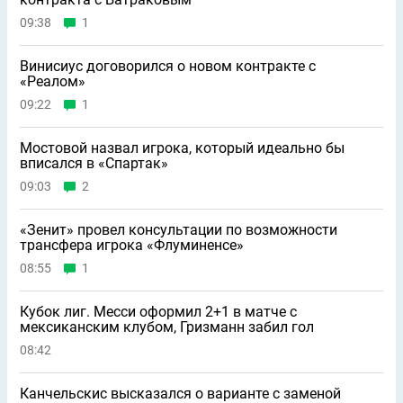
09:38
1
Винисиус договорился о новом контракте с
«Реалом»
09:22
1
Мостовой назвал игрока, который идеально бы
вписался в «Спартак»
09:03
2
«Зенит» провел консультации по возможности
трансфера игрока «Флуминенсе»
08:55
1
Кубок лиг. Месси оформил 2+1 в матче с
мексиканским клубом, Гризманн забил гол
08:42
Канчельскис высказался о варианте с заменой