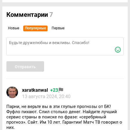
Комментарии
7
Новые
Популярные
Первые
Отправить
xaratkanwal
+23
13 августа 2024, 20:40
Парни, не верьте вы в эти глупые прогнозы от БК!
Фуфло пихают. Слил столько денег. Найдите лучший
сервис страны в поиске по фразе: «серебряный
прогноз». Сайт. Им 10 лет. Гарантии! Матч ТВ говорил о
них.