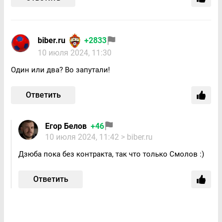
biber.ru
+2833
10 июля 2024, 11:30
Один или два? Во запутали!
Ответить
Егор Белов
+46
10 июля 2024, 11:42
> biber.ru
Дзюба пока без контракта, так что только Смолов :)
Ответить