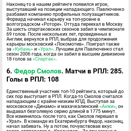
Наконец-то в нашем рейтинге появился игрок,
выступавший на позиции нападающего. Павлюченко
разбавил компанию профильных полузащитников.
Форвард начинал карьеру на топ-уровне в
волгоградском «Роторе». Оттуда переехал в Москву.
За шесть спартаковских сезонов забил в чемпионате
69 голов. После нескольких лет, проведенных в
Англии, вернулся в РПЛ, выбрав для продолжения
карьеры московский «Локомотив». Поиграл также
за
«Кубань»
и
«Урал»
. Лучшим для Павлюченко стал
сезон 2006 года, когда он забил в высшем дивизионе
18 голов за
«Спартак»
.
6.
Федор Смолов
. Матчи в РПЛ: 285.
Голы в РПЛ: 108
Единственный участник топ-10 рейтинга, который до
сих пор выступает в РПЛ. Когда-то Смолов считался
нападающим с крайне низким КПД. Выступая за
московское «Динамо» и махачкалинский
«Анжи»
, он
выдавал безголевую серию длиной в 1775 минут.
Все изменилось после того, как Смолов перешел в
«Урал». В команде из Екатеринбурга Федор, наконец,
начал забивать. Ну а потом, почувствовав вкус