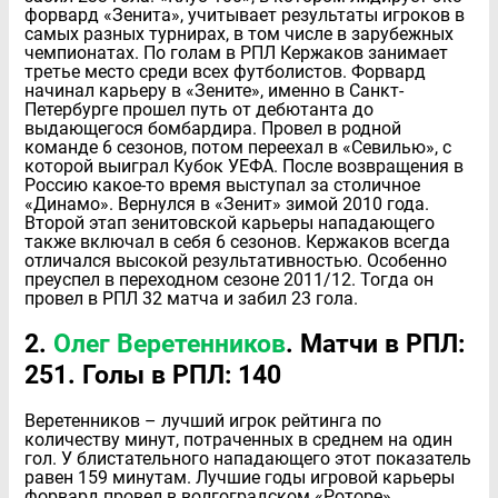
форвард «Зенита», учитывает результаты игроков в
самых разных турнирах, в том числе в зарубежных
чемпионатах. По голам в РПЛ Кержаков занимает
третье место среди всех футболистов. Форвард
начинал карьеру в «Зените», именно в Санкт-
Петербурге прошел путь от дебютанта до
выдающегося бомбардира. Провел в родной
команде 6 сезонов, потом переехал в «Севилью», с
которой выиграл Кубок УЕФА. После возвращения в
Россию какое-то время выступал за столичное
«Динамо». Вернулся в «Зенит» зимой 2010 года.
Второй этап зенитовской карьеры нападающего
также включал в себя 6 сезонов. Кержаков всегда
отличался высокой результативностью. Особенно
преуспел в переходном сезоне 2011/12. Тогда он
провел в РПЛ 32 матча и забил 23 гола.
2.
Олег Веретенников
. Матчи в РПЛ:
251. Голы в РПЛ: 140
Веретенников – лучший игрок рейтинга по
количеству минут, потраченных в среднем на один
гол. У блистательного нападающего этот показатель
равен 159 минутам. Лучшие годы игровой карьеры
форвард провел в волгоградском «Роторе».