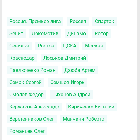
Россия. Премьер-лига
Россия
Спартак
Зенит
Локомотив
Динамо
Ротор
Севилья
Ростов
ЦСКА
Москва
Краснодар
Лоськов Дмитрий
Павлюченко Роман
Дзюба Артем
Семак Сергей
Семшов Игорь
Смолов Федор
Тихонов Андрей
Кержаков Александр
Кириченко Виталий
Веретенников Олег
Манчини Роберто
Романцев Олег