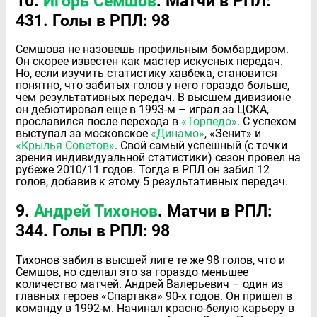
10.
Игорь Семшов
. Матчи в РПЛ:
431. Голы в РПЛ: 98
Семшова не назовешь профильным бомбардиром.
Он скорее известен как мастер искусных передач.
Но, если изучить статистику хавбека, становится
понятно, что забитых голов у него гораздо больше,
чем результативных передач. В высшем дивизионе
он дебютировал еще в 1993-м – играл за ЦСКА,
прославился после перехода в
«Торпедо»
. С успехом
выступал за московское
«Динамо»
, «Зенит» и
«Крылья Советов»
. Свой самый успешный (с точки
зрения индивидуальной статистики) сезон провел на
рубеже 2010/11 годов. Тогда в РПЛ он забил 12
голов, добавив к этому 5 результативных передач.
9.
Андрей Тихонов
. Матчи в РПЛ:
344. Голы в РПЛ: 98
Тихонов забил в высшей лиге те же 98 голов, что и
Семшов, но сделал это за гораздо меньшее
количество матчей. Андрей Валерьевич – один из
главных героев «Спартака» 90-х годов. Он пришел в
команду в 1992-м. Начинал красно-белую карьеру в