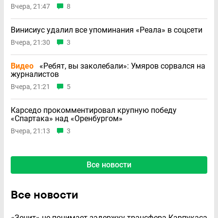
Вчера, 21:47
8
Винисиус удалил все упоминания «Реала» в соцсети
Вчера, 21:30
3
Видео
«Ребят, вы заколебали»: Умяров сорвался на
журналистов
Вчера, 21:21
5
Карседо прокомментировал крупную победу
«Спартака» над «Оренбургом»
Вчера, 21:13
3
Все новости
Все новости
«Зенит» не понимает задержку трансфера Карпукаса