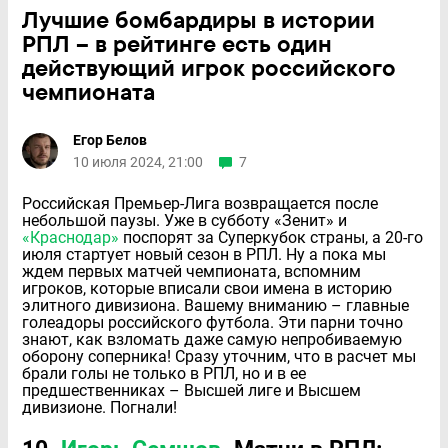
Лучшие бомбардиры в истории
РПЛ – в рейтинге есть один
действующий игрок российского
чемпионата
Егор Белов
10 июля 2024, 21:00
7
Российская Премьер-Лига возвращается после
небольшой паузы. Уже в субботу «Зенит» и
«Краснодар»
поспорят за Суперкубок страны, а 20-го
июля стартует новый сезон в РПЛ. Ну а пока мы
ждем первых матчей чемпионата, вспомним
игроков, которые вписали свои имена в историю
элитного дивизиона. Вашему вниманию – главные
голеадоры российского футбола. Эти парни точно
знают, как взломать даже самую непробиваемую
оборону соперника! Сразу уточним, что в расчет мы
брали голы не только в РПЛ, но и в ее
предшественниках – Высшей лиге и Высшем
дивизионе. Погнали!