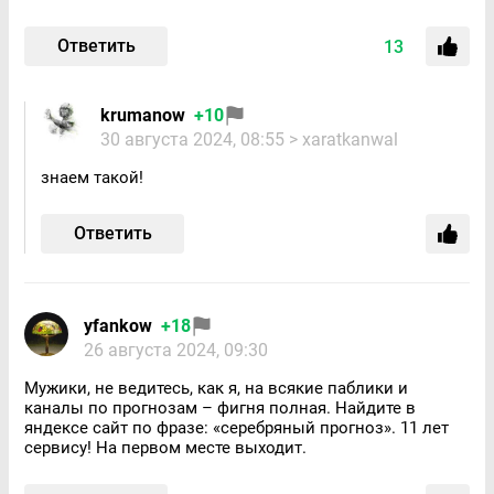
Ответить
13
krumanow
+10
30 августа 2024, 08:55
> xaratkanwal
знаем такой!
Ответить
yfankow
+18
26 августа 2024, 09:30
Мужики, не ведитесь, как я, на всякие паблики и
каналы по прогнозам – фигня полная. Найдите в
яндексе сайт по фразе: «серебряный прогноз». 11 лет
сервису! На первом месте выходит.