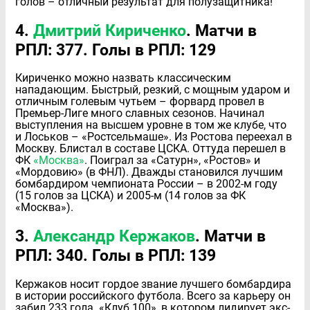
голов – отличный результат для полузащитника!
4.
Дмитрий Кириченко
. Матчи в
РПЛ: 377. Голы в РПЛ: 129
Кириченко можно назвать классическим
нападающим. Быстрый, резкий, с мощным ударом и
отличным голевым чутьем – форвард провел в
Премьер-Лиге много славных сезонов. Начинал
выступления на высшем уровне в том же клубе, что
и Лоськов – «Ростсельмаше». Из Ростова переехал в
Москву. Блистал в составе ЦСКА. Оттуда перешел в
ФК
«Москва»
. Поиграл за «Сатурн», «Ростов» и
«Мордовию» (в ФНЛ). Дважды становился лучшим
бомбардиром чемпионата России – в 2002-м году
(15 голов за ЦСКА) и 2005-м (14 голов за ФК
«Москва»).
3.
Александр Кержаков
. Матчи в
РПЛ: 340. Голы в РПЛ: 139
Кержаков носит гордое звание лучшего бомбардира
в истории российского футбола. Всего за карьеру он
забил 233 гола. «Клуб 100», в котором лидирует экс-