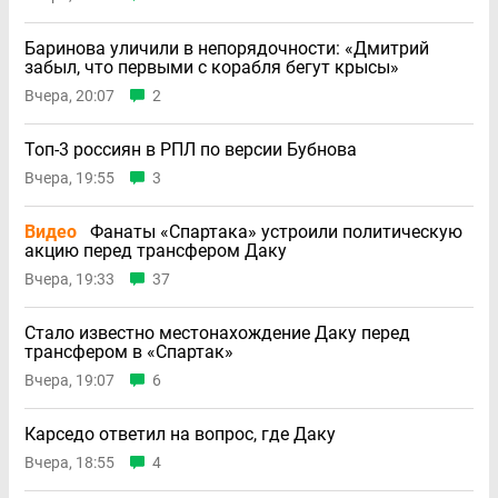
Баринова уличили в непорядочности: «Дмитрий
забыл, что первыми с корабля бегут крысы»
Вчера, 20:07
2
Топ-3 россиян в РПЛ по версии Бубнова
Вчера, 19:55
3
Видео
Фанаты «Спартака» устроили политическую
акцию перед трансфером Даку
Вчера, 19:33
37
Стало известно местонахождение Даку перед
трансфером в «Спартак»
Вчера, 19:07
6
Карседо ответил на вопрос, где Даку
Вчера, 18:55
4