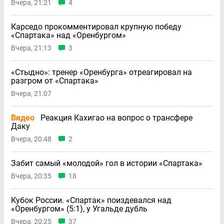
Вчера, 21:21
4
Карседо прокомментировал крупную победу
«Спартака» над «Оренбургом»
Вчера, 21:13
3
«Стыдно»: тренер «Оренбурга» отреагировал на
разгром от «Спартака»
Вчера, 21:07
Видео
Реакция Кахигао на вопрос о трансфере
Даку
Вчера, 20:48
2
Забит самый «молодой» гол в истории «Спартака»
Вчера, 20:35
18
Кубок России. «Спартак» поиздевался над
«Оренбургом» (5:1), у Угальде дубль
Вчера, 20:25
37