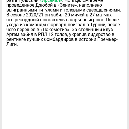
раз в тульский
«Арсенал»
. Но в целом время,
проведенное Дзюбой в «Зените», наполнено
выигранными титулами и голевыми сверщшениями.
В сезоне 2020/21 он забил 20 мячей в 27 матчах –
это рекордный показатель в карьере игрока. После
ухода из команды форвард поиграл в Турции, после
чего перешел в «Локомотив». За столичный клуб
Артем забил в РПЛ 12 голов, укрепив лидерство в
рейтинге лучших бомбардиров в истории Премьер-
Лиги.