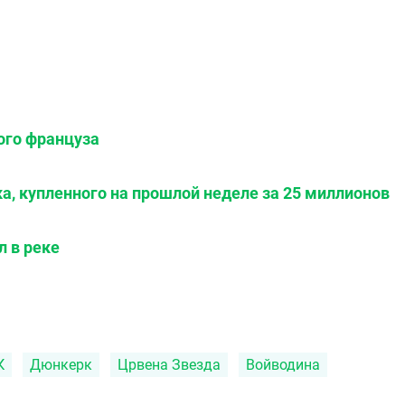
ого француза
ка, купленного на прошлой неделе за 25 миллионов
л в реке
К
Дюнкерк
Црвена Звезда
Войводина