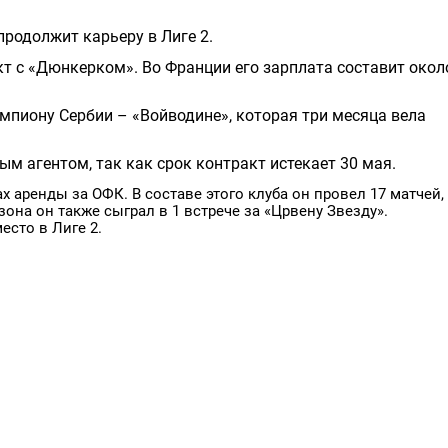
продолжит карьеру в Лиге 2.
кт с «Дюнкерком». Во Франции его зарплата составит окол
мпиону Сербии – «Войводине», которая три месяца вела
м агентом, так как срок контракт истекает 30 мая.
ах аренды за ОФК. В составе этого клуба он провел 17 матчей,
езона он также сыграл в 1 встрече за «Црвену Звезду».
есто в Лиге 2.