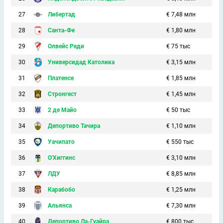
27
Либертад
€ 7,48 млн
28
Санта-Фе
€ 1,80 млн
29
Олвейс Реди
€ 75 тыс
30
Универсидад Католика
€ 3,15 млн
31
Платенсе
€ 1,85 млн
32
Стронгест
€ 1,45 млн
33
2 де Майо
€ 50 тыс
34
Депортиво Тачира
€ 1,10 млн
35
Уачипато
€ 550 тыс
36
О'Хиггинс
€ 3,10 млн
37
ЛДУ
€ 8,85 млн
38
Карабобо
€ 1,25 млн
39
Альянса
€ 7,30 млн
40
Депортиво Ла-Гуайра
€ 800 тыс