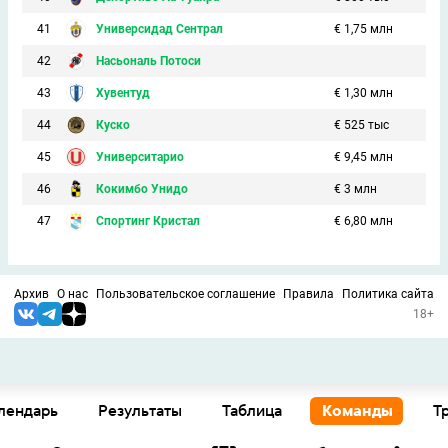
41
Универсидад Сентрал
€ 1,75 млн
42
Насьональ Потоси
43
Хувентуд
€ 1,30 млн
44
Куско
€ 525 тыс
45
Университарио
€ 9,45 млн
46
Кокимбо Унидо
€ 3 млн
47
Спортинг Кристал
€ 6,80 млн
Архив
О нас
Пользовательское соглашение
Правила
Политика сайта
18+
лендарь
Результаты
Таблица
Команды
Т