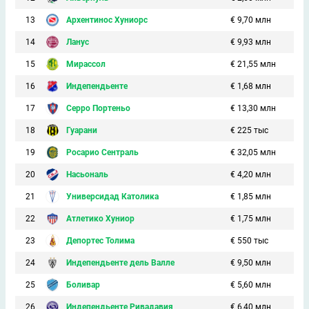
13
Архентинос Хуниорс
€ 9,70 млн
14
Ланус
€ 9,93 млн
15
Мирассол
€ 21,55 млн
16
Индепендьенте
€ 1,68 млн
17
Серро Портеньо
€ 13,30 млн
18
Гуарани
€ 225 тыс
19
Росарио Сентраль
€ 32,05 млн
20
Насьональ
€ 4,20 млн
21
Универсидад Католика
€ 1,85 млн
22
Атлетико Хуниор
€ 1,75 млн
23
Депортес Толима
€ 550 тыс
24
Индепендьенте дель Валле
€ 9,50 млн
25
Боливар
€ 5,60 млн
26
Индепендьенте Ривадавия
€ 6,40 млн