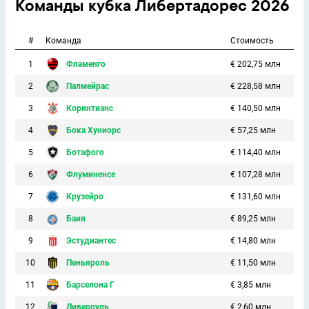
Команды кубка Либертадорес 2026
#
Команда
Стоимость
1
Фламенго
€ 202,75 млн
2
Палмейрас
€ 228,58 млн
3
Коринтианс
€ 140,50 млн
4
Бока Хуниорс
€ 57,25 млн
5
Ботафого
€ 114,40 млн
6
Флуминенсе
€ 107,28 млн
7
Крузейро
€ 131,60 млн
8
Баия
€ 89,25 млн
9
Эстудиантес
€ 14,80 млн
10
Пеньяроль
€ 11,50 млн
11
Барселона Г
€ 3,85 млн
12
Ливерпуль
€ 2,60 млн