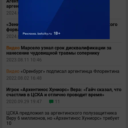
Агент Гонду прояснил ситуацию с переходом
аргентинца в «Зенит»
2024.08.24 16:08
4
«Зенит» заплатит 10+ миллионов за аргентинского
форварда
2024.08.23 19:55
22
Видео
Марсело узнал срок дисквалификации за
нанесение чудовищной травмы сопернику
2023.08.11 10:46
Видео
«Оренбург» подписал аргентинца Флорентина
2022.08.02 16:48
Игрок «Архентинос Хуниорс» Вера: «Гайч сказал, что
счастлив в ЦСКА и отлично проводит время»
2020.09.29 19:47
11
ЦСКА предложил за аргентинского полузащитника
Веру 6 миллионов, но «Архентинос Хуниорс» требует
10