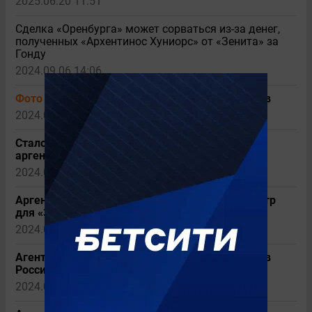
2025.06.20 11:51
Сделка «Оренбурга» может сорваться из-за денег,
полученных «Архентинос Хуниорс» от «Зенита» за
Гонду
2024.09.06 14:06
Фото
Гонду перешел в «Зенит» за 12 миллионов
2024.08.27 16:22
10
Стало известно, сколько «Зенит» заплатит за
аргентинца Гонду
2024.08.26 22:54
5
Аргентинский нападающий проходит медосмотр
для «Зенита»
2024.08.26 14:00
5
Агент Гонду сообщил, что игрок направляется в
Россию
2024.08.25 17:03
7