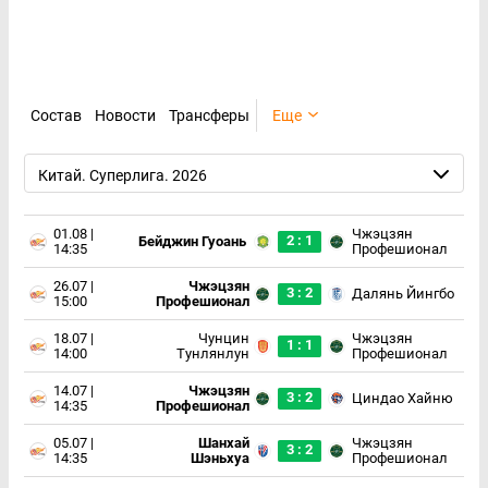
Состав
Новости
Трансферы
Еще
Китай. Суперлига. 2026
01.08 |
Чжэцзян
2 : 1
Бейджин Гуоань
14:35
Профешионал
26.07 |
Чжэцзян
3 : 2
Далянь Йингбо
15:00
Профешионал
18.07 |
Чунцин
Чжэцзян
1 : 1
14:00
Тунлянлун
Профешионал
14.07 |
Чжэцзян
3 : 2
Циндао Хайню
14:35
Профешионал
05.07 |
Шанхай
Чжэцзян
3 : 2
14:35
Шэньхуа
Профешионал