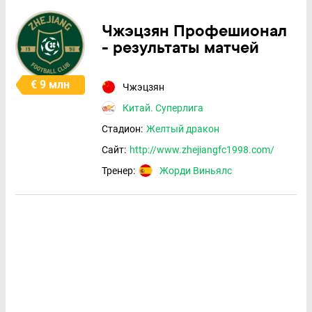
Чжэцзян Профешионал
- результаты матчей
€ 9 млн
Чжэцзян
Китай. Суперлига
Стадион:
Желтый дракон
Сайт:
http://www.zhejiangfc1998.com/
Тренер:
Жорди Виньялс