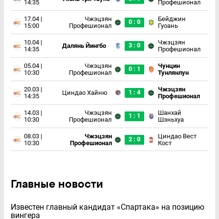
14:35
Профешионал
17.04 |
Чжэцзян
Бейджин
0 : 0
15:00
Профешионал
Гуоань
10.04 |
Чжэцзян
3 : 0
Далянь Йингбо
14:35
Профешионал
05.04 |
Чжэцзян
Чунцин
0 : 1
10:30
Профешионал
Тунлянлун
20.03 |
Чжэцзян
1 : 4
Циндао Хайню
14:35
Профешионал
14.03 |
Чжэцзян
Шанхай
1 : 1
10:30
Профешионал
Шэньхуа
08.03 |
Чжэцзян
Циндао Вест
2 : 0
10:30
Профешионал
Кост
Главные новости
Известен главный кандидат «Спартака» на позицию
вингера