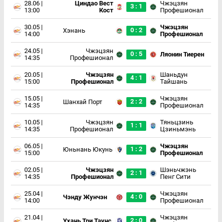
28.06 |
Циндао Вест
Чжэцзян
3 : 1
13:00
Кост
Профешионал
30.05 |
Чжэцзян
0 : 2
Хэнань
14:00
Профешионал
24.05 |
Чжэцзян
0 : 5
Ляонин Тиерен
14:35
Профешионал
20.05 |
Чжэцзян
Шаньдун
4 : 1
15:00
Профешионал
Тайшань
15.05 |
Чжэцзян
2 : 2
Шанхай Порт
14:35
Профешионал
10.05 |
Чжэцзян
Тяньцзинь
1 : 1
14:35
Профешионал
Цзиньмэнь
06.05 |
Чжэцзян
1 : 2
Юньнань Юкунь
15:00
Профешионал
02.05 |
Чжэцзян
Шэньчжэнь
2 : 1
14:35
Профешионал
Пенг Сити
25.04 |
Чжэцзян
4 : 0
Чэнду Жунчэн
14:00
Профешионал
21.04 |
Чжэцзян
2 : 0
Ухань Три Таунс