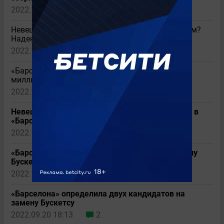
2022.12.17 09:36
4
Невеш: «Выход на поле активиста с ЛГБТ-флагом?
Надеюсь, с ним ничего не произойдет»
2022.11.29 02:56
3
«Барселона» может заплатить за Невеша 50
миллионов
2022.10.26 08:37
Невеш близок к переходу из «Вулверхэмптона» в
«Барселону»
2022.10.25 22:56
«Барселона» планирует зимой подписать замену
Бускетсу. В шорт-листе четыре игрока
2022.10.19 12:42
2
«Барселона» определила двух кандидатов на
замену Бускетсу
2022.09.20 18:13
2