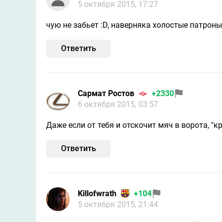
5 октября 2015, 17:27
чую не забьет :D, наверняка холостые патроны
Ответить
Сармат Ростов
+2330
6 октября 2015, 03:57
Даже если от тебя и отскочит мяч в ворота, "кр
Ответить
Killofwrath
+104
5 октября 2015, 21:44