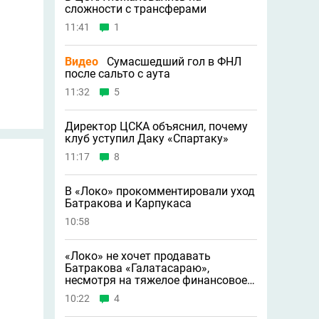
сложности с трансферами
11:41
1
Видео
Сумасшедший гол в ФНЛ
после сальто с аута
11:32
5
Директор ЦСКА объяснил, почему
клуб уступил Даку «Спартаку»
11:17
8
В «Локо» прокомментировали уход
Батракова и Карпукаса
10:58
«Локо» не хочет продавать
Батракова «Галатасараю»,
несмотря на тяжелое финансовое
положение
10:22
4