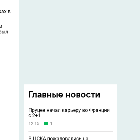
хах в
и
 был
Главные новости
Пруцев начал карьеру во Франции
с 2+1
12:15
1
В ЦСКА пожаловались на