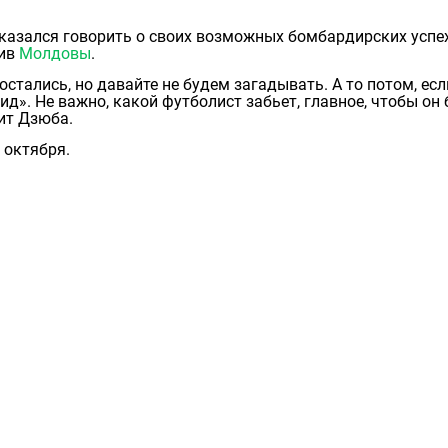
казался говорить о своих возможных бомбардирских успе
тив
Молдовы
.
остались, но давайте не будем загадывать. А то потом, есл
ид». Не важно, какой футболист забьет, главное, чтобы он
рит Дзюба.
 октября.