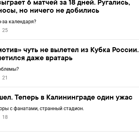
грает 6 матчей за 18 дней. Ругались,
осы, но ничего не добились
з-за календаря?
25
отив» чуть не вылетел из Кубка России.
етился даже вратарь
роблемы?
21
ел. Теперь в Калининграде один ужас
соры с фанатами, странный стадион.
18