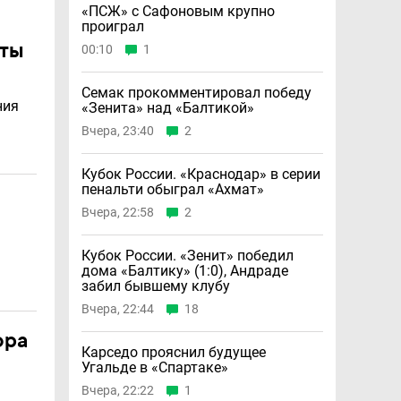
«ПСЖ» с Сафоновым крупно
проиграл
аты
00:10
1
Семак прокомментировал победу
ния
«Зенита» над «Балтикой»
Вчера, 23:40
2
Кубок России. «Краснодар» в серии
пенальти обыграл «Ахмат»
Вчера, 22:58
2
Кубок России. «Зенит» победил
дома «Балтику» (1:0), Андраде
забил бывшему клубу
Вчера, 22:44
18
ора
Карседо прояснил будущее
Угальде в «Спартаке»
Вчера, 22:22
1