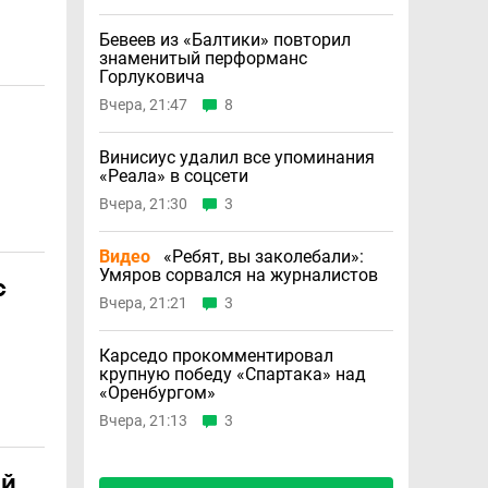
Бевеев из «Балтики» повторил
знаменитый перформанс
Горлуковича
Вчера, 21:47
8
Винисиус удалил все упоминания
«Реала» в соцсети
Вчера, 21:30
3
Видео
«Ребят, вы заколебали»:
Умяров сорвался на журналистов
с
Вчера, 21:21
3
Карседо прокомментировал
крупную победу «Спартака» над
«Оренбургом»
Вчера, 21:13
3
ий