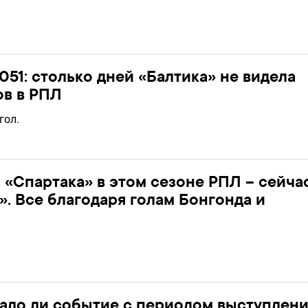
051: столько дней «Балтика» не видела
ов в РПЛ
гол.
 «Спартака» в этом сезоне РПЛ – сейча
». Все благодаря голам Бонгонда и
пало ли событие с периодом выступлен