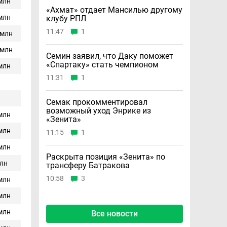
 млн
«Ахмат» отдает Мансилью другому
 млн
клубу РПЛ
11:47
1
 млн
 млн
Семин заявил, что Даку поможет
«Спартаку» стать чемпионом
 млн
11:31
1
Семак прокомментировал
возможный уход Энрике из
 млн
«Зенита»
 млн
11:15
1
 млн
Раскрыта позиция «Зенита» по
млн
трансферу Батракова
10:58
3
 млн
 млн
 млн
Все новости