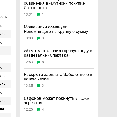
обвинения в «мутной» покупке
Латышонка
13:31
1
ость
 млн
Мошенники обманули
Непомнящего на крупную сумму
 млн
13:03
3
 млн
«Ахмат» отключил горячую воду в
раздевалке «Спартака»
12:53
8
 млн
Раскрыта зарплата Заболотного в
 млн
новом клубе
 млн
12:35
2
 млн
Сафонов может покинуть «ПСЖ»
 млн
через год
млн
12:25
4