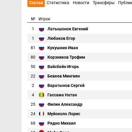
Состав
Статистика
Новости
Трансферы
Публи
№
Игрок
1
Латышонок Евгений
1
Любаков Егор
81
Кукушкин Иван
80
Корзников Трофим
50
Вайсбейн Игорь
22
Бевеев Мингиян
2
Варатынов Сергей
4
Гассама Натан
25
Филин Александр
24
Муйоколо Лорис
68
Рядно Михаил