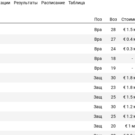
кации
Результаты
Расписание
Таблица
Поз
Воз
Стоим
Вра
28
€ 1.5
Вра
27
€ 0.4
Вра
24
€ 0.3
Вра
18
-
Вра
19
-
Защ
30
€ 1.8
Защ
23
€ 1.8
Защ
25
€ 1.5
Защ
30
€ 1.2
Защ
25
€ 1.2
Защ
20
€ 1 