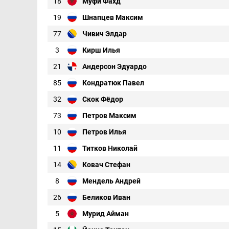
18
Муфи Фахд
19
Шнапцев Максим
77
Чивич Элдар
3
Кирш Илья
21
Андерсон Эдуардо
85
Кондратюк Павел
32
Скок Фёдор
73
Петров Максим
10
Петров Илья
11
Титков Николай
14
Ковач Стефан
8
Мендель Андрей
26
Беликов Иван
5
Мурид Айман