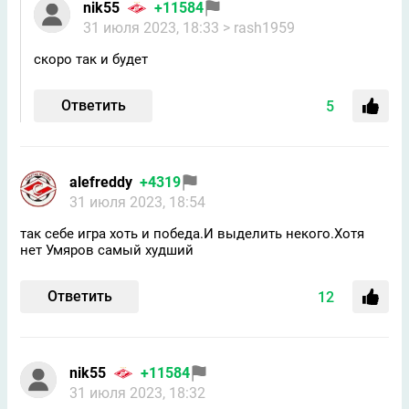
nik55
+11584
31 июля 2023, 18:33
> rash1959
скоро так и будет
Ответить
5
alefreddy
+4319
31 июля 2023, 18:54
так себе игра хоть и победа.И выделить некого.Хотя
нет Умяров самый худший
Ответить
12
nik55
+11584
31 июля 2023, 18:32