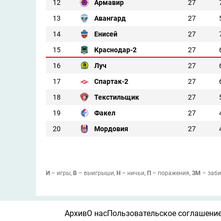
12
Армавир
27
13
Авангард
27
14
Енисей
27
15
Краснодар-2
27
16
Луч
27
17
Спартак-2
27
18
Текстильщик
27
19
Факел
27
20
Мордовия
27
И
– игры,
В
– выигрыши,
Н
– ничьи,
П
– поражения,
ЗМ
– заби
Архив
О нас
Пользовательское соглашени