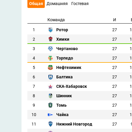
Общая
Домашняя
Гостевая
Команда
И
1
Ротор
27
1
2
Химки
27
1
3
Чертаново
27
1
4
Торпедо
27
1
5
Нефтехимик
27
1
6
Балтика
27
1
7
СКА-Хабаровск
27
1
8
Шинник
27
1
9
Томь
27
1
10
Чайка
27
1
11
Нижний Новгород
27