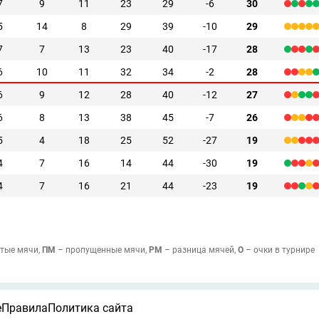
7
9
11
23
29
-6
30
5
14
8
29
39
-10
29
7
7
13
23
40
-17
28
6
10
11
32
34
-2
28
6
9
12
28
40
-12
27
6
8
13
38
45
-7
26
5
4
18
25
52
-27
19
4
7
16
14
44
-30
19
4
7
16
21
44
-23
19
тые мячи,
ПМ
– пропущенные мячи,
РМ
– разница мячей,
О
– очки в турнире
е
Правила
Политика сайта