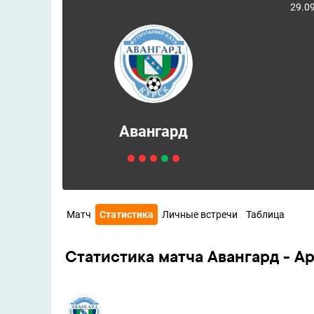
29.09
Авангард
Матч
Статистика
Личные встречи
Таблица
Статистика матча Авангард - А