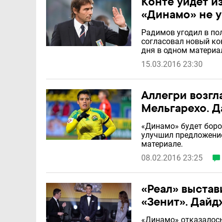
Конте уйдет и
«Динамо» не у
Радимов угодил в по
согласовал новый ко
дня в одном материа
15.03.2016 23:30
Аллегри возгл
Мельгарехо. Д
«Динамо» будет боро
улучшил предложение
материале.
08.02.2016 23:25
«Реал» выстав
«Зенит». Дайд
«Динамо» отказалось