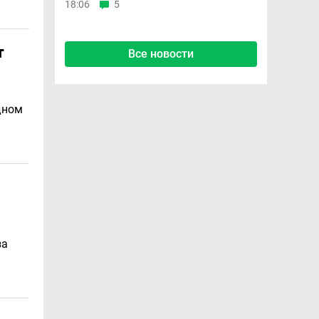
18:06
5
т
Все новости
дном
за