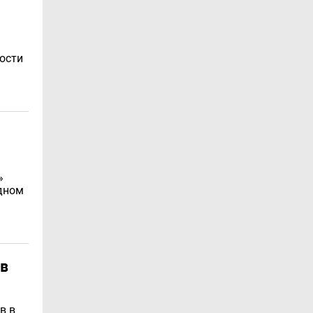
ости
»
одном
 в
в в