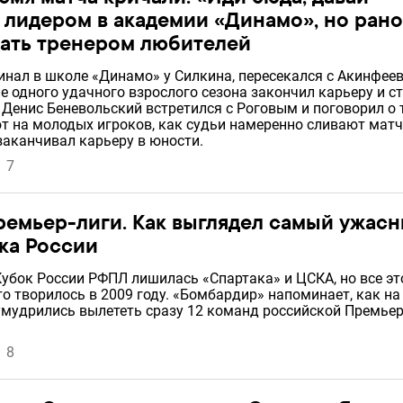
 лидером в академии «Динамо», но рано
тать тренером любителей
инал в школе «Динамо» у Силкина, пересекался с Акинфее
е одного удачного взрослого сезона закончил карьеру и с
 Денис Беневольский встретился с Роговым и поговорил о 
т на молодых игроков, как судьи намеренно сливают матч
заканчивал карьеру в юности.
7
емьер-лиги. Как выглядел самый ужас
ка России
Кубок России РФПЛ лишилась «Спартака» и ЦСКА, но все эт
то творилось в 2009 году. «Бомбардир» напоминает, как на
умудрились вылететь сразу 12 команд российской Премьер
8