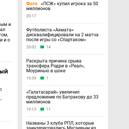
Фото
«ПСЖ» купил игрока за 50
миллионов
20:17
вым и
тал
Футболиста «Ахмата»
том,
дисквалифицировали на 2 матча
после игры со «Спартаком»
и и о
20:02
14
Раскрыта причина срыва
трансфера Родри в «Реал»,
ный
Моуринью в шоке
19:39
1
о
«Галатасарай» увеличил
предложение по Батракову до 33
-
миллионов
19:13
11
Названы 3 клуба РПЛ, которые
заинтересовались Мусаевым из