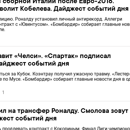
з сборной Италии после Евро-2016.
волит Кобелева. Дайджест событий дня
лицию. Роналду установил личный антирекорд. Аллегри
нтракт с «Ювентусом». «Бомбардир» собирает главные нов
ле.
авит «Челси». «Спартак» подписал
айджест событий дня
ться за Кубок. Коэнтрау получил ужасную травму. «Лестер
 по Мусе. «Бомбардир» собирает главные новости дня в 
1
ил на трансфер Роналду. Смолова зовут
жест событий дня
 продлевать контракт с Кокориным. Финал Лиги чемпионо