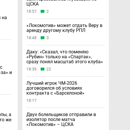
ЦСКА
18:57
2
 на
«Локомотив» может отдать Веру в
аренду другому клубу РПЛ
18:48
3
Даку: «Сказал, что поменяю
«Рубин» только на «Спартак»,
сразу понял масштаб этого клуба»
с
18:39
22
«за» и
Лучший игрок ЧМ-2026
договорился об условиях
контракта с «Барселоной»
18:17
пы, а
Двух болельщиков отправили в
изолятор после матча
то же
«Локомотив» – ЦСКА