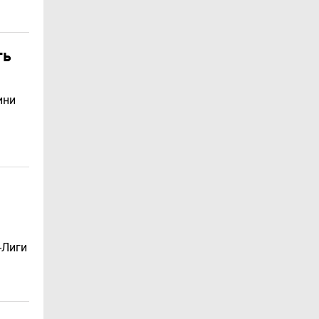
ть
ини
-Лиги