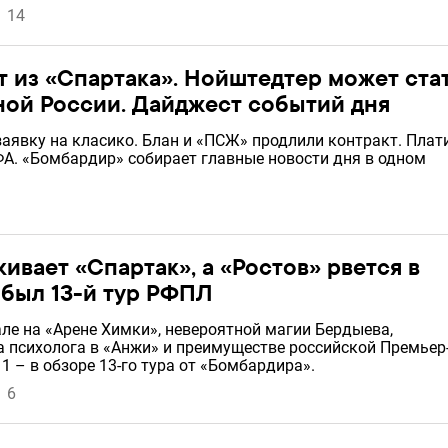
14
 из «Спартака». Нойштедтер может ста
ной России. Дайджест событий дня
заявку на класико. Блан и «ПСЖ» продлили контракт. Плат
ФА. «Бомбардир» собирает главные новости дня в одном
ивает «Спартак», а «Ростов» рвется в
 был 13-й тур РФПЛ
ле на «Арене Химки», невероятной магии Бердыева,
 психолога в «Анжи» и преимуществе российской Премьер
 1 – в обзоре 13-го тура от «Бомбардира».
6