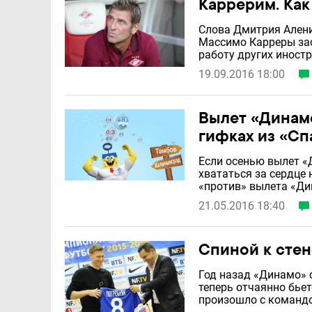
Каррерим. Как
Слова Дмитрия Алени
Массимо Карреры зас
работу других иностр
19.09.2016 18:00
Вылет «Динамо
гифках из «Сп
Если осенью вылет «
хвататься за сердце 
«против» вылета «Ди
21.05.2016 18:40
Спиной к стен
Год назад «Динамо» 
теперь отчаянно бьет
произошло с командо