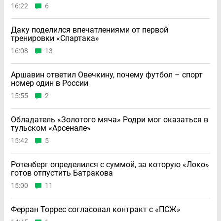
16:22
6
Даку поделился впечатлениями от первой
тренировки «Спартака»
16:08
13
Аршавин ответил Овечкину, почему футбол – спорт
номер один в России
15:55
2
Обладатель «Золотого мяча» Родри мог оказаться в
тульском «Арсенале»
15:42
5
Ротенберг определился с суммой, за которую «Локо»
готов отпустить Батракова
15:00
11
Ферран Торрес согласовал контракт с «ПСЖ»