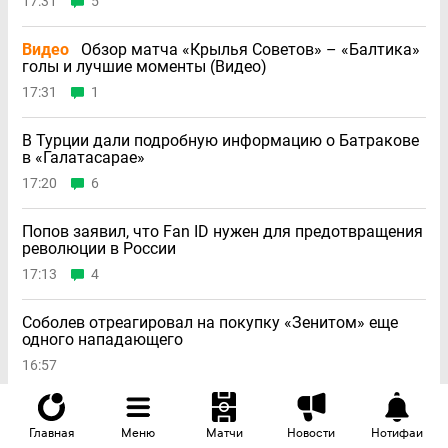
17:31
5
Видео
Обзор матча «Крылья Советов» – «Балтика»
голы и лучшие моменты (Видео)
17:31
1
В Турции дали подробную информацию о Батракове
в «Галатасарае»
17:20
6
Попов заявил, что Fan ID нужен для предотвращения
революции в России
17:13
4
Соболев отреагировал на покупку «Зенитом» еще
одного нападающего
16:57
Стали известны стартовые составы на матч
«Локомотив» – «Акрон»: 8 августа 2026
Главная
Меню
Матчи
Новости
Нотифаи