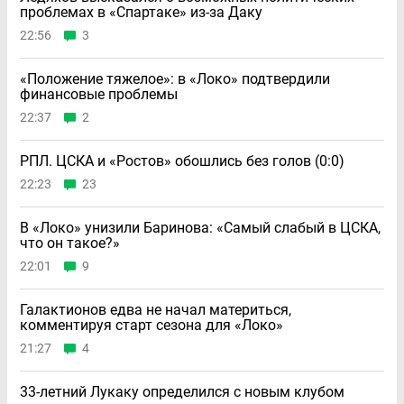
проблемах в «Спартаке» из-за Даку
22:56
3
«Положение тяжелое»: в «Локо» подтвердили
финансовые проблемы
22:37
2
РПЛ. ЦСКА и «Ростов» обошлись без голов (0:0)
22:23
23
В «Локо» унизили Баринова: «Самый слабый в ЦСКА,
что он такое?»
22:01
9
Галактионов едва не начал материться,
комментируя старт сезона для «Локо»
21:27
4
33-летний Лукаку определился с новым клубом