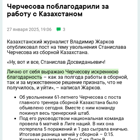
Черчесова поблагодарили за
работу с Казахстаном
27 января 2025, 19:06
3
Казахстанский журналист Владимир Жарков
опубликовал пост на тему увольнения Станислава
Черчесова из сборной Казахстана.
«Ну, вот и всe, Станислав Досвиданьевич!
Лично от себя выражаю Черчесову искреннюю
благодарность
– как за полгода работы в сборной,
так и за мужественное решение признать, что не
получилось, и уйти», – написал Жарков.
Об увольнении 61-летнего Черчесова с поста
главного тренера сборной Казахстана было
объявлено сегодня. Вместе с ним команду
покинул весь тренерский штаб.
Под его руководством национальная команда
провела 6 матчей в Лиге наций. В них она
потерпела 5 поражений и 1 раз сыграла вничью.
Итоговая разница мячей у сборной – 0:15.
Команда вылетела в Лигу C из Лиги B.