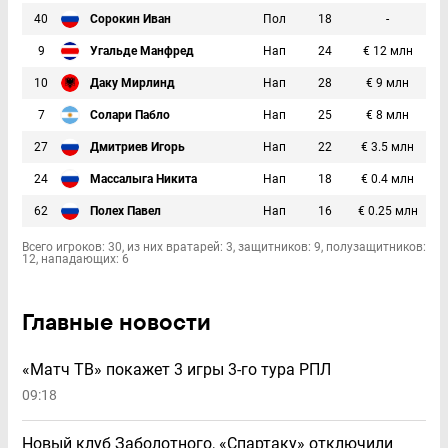
40
Сорокин Иван
Пол
18
-
9
Угальде Манфред
Нап
24
€ 12 млн
10
Даку Мирлинд
Нап
28
€ 9 млн
7
Солари Пабло
Нап
25
€ 8 млн
27
Дмитриев Игорь
Нап
22
€ 3.5 млн
24
Массалыга Никита
Нап
18
€ 0.4 млн
62
Полех Павел
Нап
16
€ 0.25 млн
Всего игроков: 30, из них вратарей: 3, защитников: 9, полузащитников:
12, нападающих: 6
Главные новости
«Матч ТВ» покажет 3 игры 3-го тура РПЛ
09:18
Новый клуб Заболотного, «Спартаку» отключили