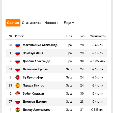
Состав
Статистика
Новости
Еще
№
Игрок
Поз
Воз
Стоимость
98
Максименко Александр
Вра
28
€ 4 млн
1
Помазун Илья
Вра
29
€ 1 млн
56
Довбня Александр
Вра
39
€ 0.05 млн
68
Литвинов Руслан
Защ
24
€ 6 млн
3
Ву Кристофер
Защ
24
€ 5 млн
33
Парада Виктор
Защ
24
€ 4 млн
6
Бабич Срджан
Защ
30
€ 4 млн
97
Денисов Даниил
Защ
23
€ 4 млн
4
Джику Александер
Защ
31
€ 3.5 млн