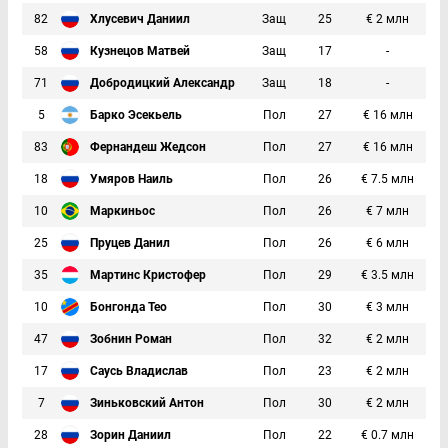
82
Хлусевич Даниил
Защ
25
€ 2 млн
58
Кузнецов Матвей
Защ
17
-
71
Добродицкий Александр
Защ
18
-
5
Барко Эсекьель
Пол
27
€ 16 млн
83
Фернандеш Жедсон
Пол
27
€ 16 млн
18
Умяров Наиль
Пол
26
€ 7.5 млн
10
Маркиньос
Пол
26
€ 7 млн
25
Пруцев Данил
Пол
26
€ 6 млн
35
Мартинс Кристофер
Пол
29
€ 3.5 млн
10
Бонгонда Тео
Пол
30
€ 3 млн
47
Зобнин Роман
Пол
32
€ 2 млн
17
Саусь Владислав
Пол
23
€ 2 млн
7
Зиньковский Антон
Пол
30
€ 2 млн
28
Зорин Даниил
Пол
22
€ 0.7 млн