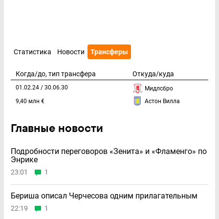
Статистика
Новости
Трансферы
01.02.24 / 30.06.30
Мидлсбро
9,40 млн €
Астон Вилла
Главные новости
Подробности переговоров «Зенита» и «Фламенго» по
Энрике
23:01
1
Бериша описал Черчесова одним прилагательным
22:19
1