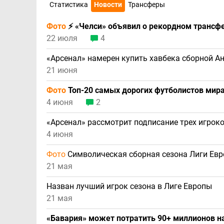
Статистика
Новости
Трансферы
Фото
⚡ «Челси» объявил о рекордном трансфе
22 июля
4
«Арсенал» намерен купить хавбека сборной А
21 июня
Фото
Топ-20 самых дорогих футболистов мира
4 июня
2
«Арсенал» рассмотрит подписание трех игрок
4 июня
Фото
Символическая сборная сезона Лиги Ев
21 мая
Назван лучший игрок сезона в Лиге Европы
21 мая
«Бавария» может потратить 90+ миллионов н