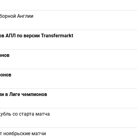
борной Англии
 АПЛ по версии Transfermarkt
онов
ионов
ли в Лиге чемпионов
убль со старта матча
т ноябрьские матчи