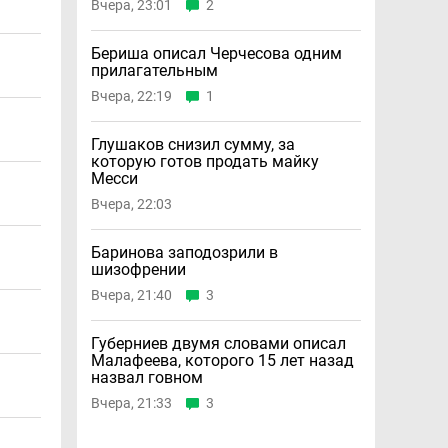
Вчера, 23:01
2
Бериша описал Черчесова одним
прилагательным
Вчера, 22:19
1
Глушаков снизил сумму, за
которую готов продать майку
Месси
Вчера, 22:03
Баринова заподозрили в
шизофрении
Вчера, 21:40
3
Губерниев двумя словами описал
Малафеева, которого 15 лет назад
назвал говном
Вчера, 21:33
3