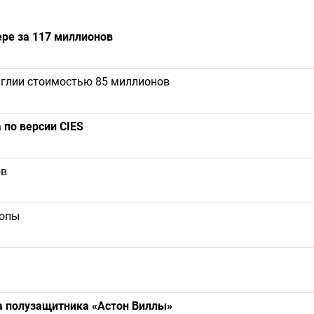
ре за 117 миллионов
нглии стоимостью 85 миллионов
 по версии CIES
ов
ропы
а полузащитника «Астон Виллы»