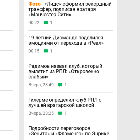
Фото
«Лидс» оформил рекордный
трансфер, подписав вратаря
«Манчестер Сити»
00:22
1
19-летний Диоманде поделился
эмоциями от перехода в «Реал»
00:15
1
Радимов назвал клуб, который
вылетит из РПЛ: «Откровенно
слабый»
Вчера, 23:49
1
Гилерме определил клуб РПЛ с
лучшей вратарской школой
Вчера, 23:25
1
Подробности переговоров
«Зенита» и «Фламенго» по Энрике