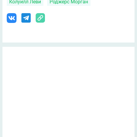
Колуилл Леви
Роджерс Морган