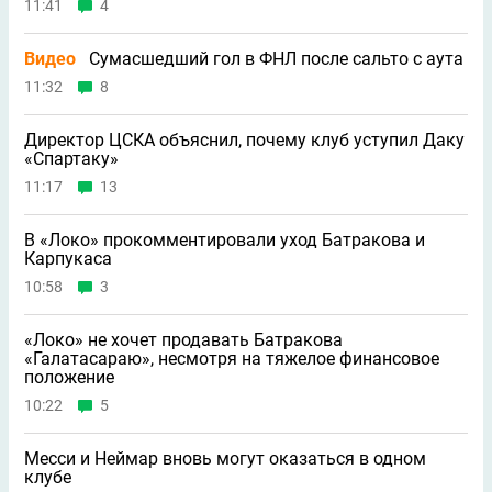
11:41
4
Видео
Сумасшедший гол в ФНЛ после сальто с аута
11:32
8
Директор ЦСКА объяснил, почему клуб уступил Даку
«Спартаку»
11:17
13
В «Локо» прокомментировали уход Батракова и
Карпукаса
10:58
3
«Локо» не хочет продавать Батракова
«Галатасараю», несмотря на тяжелое финансовое
положение
10:22
5
Месси и Неймар вновь могут оказаться в одном
клубе