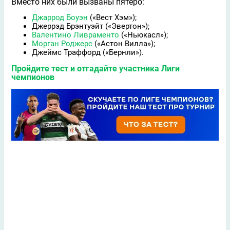
Вместо них были вызваны пятеро:
Джаррод Боуэн
(«Вест Хэм»);
Джеррэд Брэнтуэйт («Эвертон»);
Валентино Ливраменто
(«Ньюкасл»);
Морган Роджерс
(«Астон Вилла»);
Джеймс Траффорд («Бернли»).
Пройдите тест и отгадайте участника Лиги
чемпионов