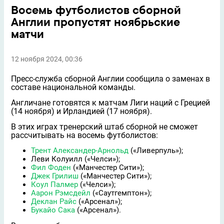
Восемь футболистов сборной
Англии пропустят ноябрьские
матчи
12 ноября 2024, 00:36
Пресс-служба сборной Англии сообщила о заменах в
составе национальной команды.
Англичане готовятся к матчам Лиги наций с Грецией
(14 ноября) и Ирландией (17 ноября).
В этих играх тренерский штаб сборной не сможет
рассчитывать на восемь футболистов:
Трент Александер-Арнольд
(«Ливерпуль»);
Леви Колуилл («Челси»);
Фил Фоден
(«Манчестер Сити»);
Джек Грилиш
(«Манчестер Сити»);
Коул Палмер
(«Челси»);
Аарон Рэмсдейл
(«Саутгемптон»);
Деклан Райс
(«Арсенал»);
Букайо Сака
(«Арсенал»).