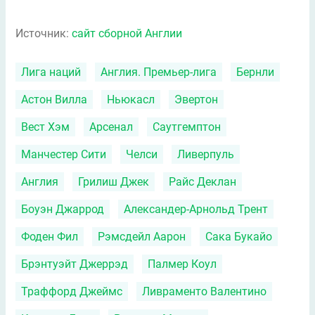
Источник:
сайт сборной Англии
Лига наций
Англия. Премьер-лига
Бернли
Астон Вилла
Ньюкасл
Эвертон
Вест Хэм
Арсенал
Саутгемптон
Манчестер Сити
Челси
Ливерпуль
Англия
Грилиш Джек
Райс Деклан
Боуэн Джаррод
Александер-Арнольд Трент
Фоден Фил
Рэмсдейл Аарон
Сака Букайо
Брэнтуэйт Джеррэд
Палмер Коул
Траффорд Джеймс
Ливраменто Валентино