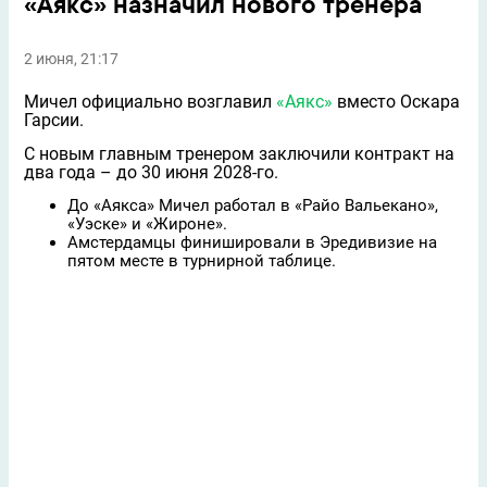
«Аякс» назначил нового тренера
2 июня, 21:17
Мичел официально возглавил
«Аякс»
вместо Оскара
Гарсии.
С новым главным тренером заключили контракт на
два года – до 30 июня 2028-го.
До «Аякса» Мичел работал в «Райо Вальекано»,
«Уэске» и «Жироне».
Амстердамцы финишировали в Эредивизие на
пятом месте в турнирной таблице.