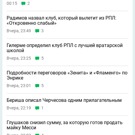
00:15
2
Радимов назвал клуб, который вылетит из РПЛ:
«Откровенно слабый»
Вчера, 23:49
3
Гилерме определил клуб РПЛ с лучшей вратарской
школой
Вчера, 23:25
5
Подробности переговоров «Зенита» и «Фламенго» по
Энрике
Вчера, 23:01
5
Бериша описал Черчесова одним прилагательным
Вчера, 22:19
1
Глушаков снизил сумму, за которую готов продать
майку Месси