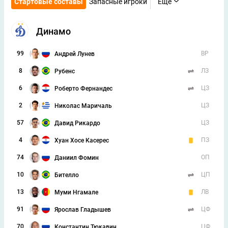
Стартовые составы
Запасные игроки
Еще
Динамо
99
ВР
Андрей Лунев
8
ЛЗ
Рубенс
6
ЦЗ
Роберто Фернандес
2
ЦЗ
Николас Маричаль
57
ЦЗ
Давид Рикардо
4
ПЗ
Хуан Хосе Касерес
74
ОП
Даниил Фомин
10
ЦП
Бителло
13
ЛВ
Муми Нгамале
91
ЦФ
Ярослав Гладышев
70
ЦФ
Константин Тюкавин