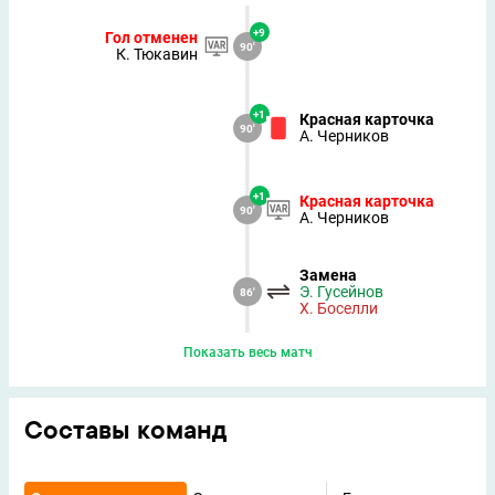
+9
Гол отменен
90'
К. Тюкавин
+1
Красная карточка
90'
А. Черников
+1
Красная карточка
90'
А. Черников
Замена
Э. Гусейнов
86'
Х. Боселли
Показать весь матч
Составы команд