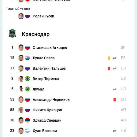
Главный тренер
Ролан Гусев
Краснодар
1
ВР
Станислав Агкацев
15
ЛЗ
Лукас Оласа
17
ЦЗ
Валентин Пальцев
3
ЦЗ
Витор Тормена
5
ЦЗ
Жубал
53
ОП
Александр Черников
88
АП
Никита Кривцов
10
АП
Эдуард Сперцян
23
ПВ
Хуан Боселли