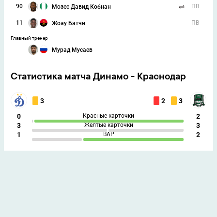
90
ПВ
Мозес Давид Кобнан
11
ПВ
Жоау Батчи
Главный тренер
Мурад Мусаев
Статистика матча Динамо - Краснодар
3
2
3
0
Красные карточки
2
3
Желтые карточки
3
1
ВАР
2