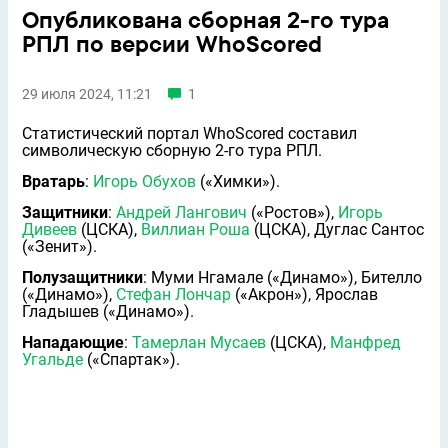
Опубликована сборная 2-го тура
РПЛ по версии WhoScored
29 июля 2024, 11:21
1
Статистический портал WhoScored составил
символическую сборную 2-го тура РПЛ.
Вратарь
:
Игорь Обухов
(«Химки»).
Защитники
:
Андрей Лангович
(«Ростов»),
Игорь
Дивеев
(ЦСКА),
Виллиан Роша
(ЦСКА), Дуглас Сантос
(«Зенит»).
Полузащитники
: Муми Нгамалe («Динамо»), Бителло
(«Динамо»),
Стефан Лончар
(«Акрон»), Ярослав
Гладышев («Динамо»).
Нападающие
:
Тамерлан Мусаев
(ЦСКА),
Манфред
Угальде
(«Спартак»).