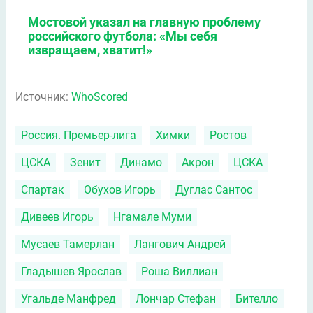
Мостовой указал на главную проблему
российского футбола: «Мы себя
извращаем, хватит!»
Источник:
WhoScored
Россия. Премьер-лига
Химки
Ростов
ЦСКА
Зенит
Динамо
Акрон
ЦСКА
Спартак
Обухов Игорь
Дуглас Сантос
Дивеев Игорь
Нгамале Муми
Мусаев Тамерлан
Лангович Андрей
Гладышев Ярослав
Роша Виллиан
Угальде Манфред
Лончар Стефан
Бителло