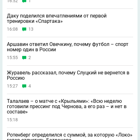
16:52
1
Даку поделился впечатлениями от первой
тренировки «Спартака»
16:08
13
Аршавин ответил Овечкину, почему футбол – спорт
номер один в России
15:55
2
Журавель рассказал, почему Слуцкий не вернется в
Россию
15:27
4
Талалаев – о матче с «Крыльями»: «Всю неделю
готовили прессинг под Чернова, а его раз – и нет в
составе»
15:18
Ротенберг определился с суммой, за которую «Локо»