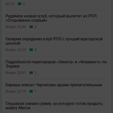
00:15
2
Радимов назвал клуб, который вылетит из РПЛ:
«Откровенно слабый»
Вчера, 23:49
2
Гилерме определил клуб РПЛ с лучшей вратарской
школой
Вчера, 23:25
3
Подробности переговоров «Зенита» и «Фламенго» по
Энрике
Вчера, 23:01
2
Бериша описал Черчесова одним прилагательным
Вчера, 22:19
1
Глушаков снизил сумму, за которую готов продать
майку Месси