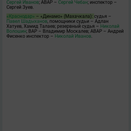
Сергей Иванов
; АВАР –
Сергей Чебан
; инспектор –
Сергей Зуев.
«Краснодар»
– «Динамо» (Махачкала):
судья –
Павел Шадыханов
, помощники судьи – Адлан
Хатуев, Хамид Талаев; резервный судья –
Николай
Волошин
; ВАР – Владимир Москалeв; АВАР – Андрей
Фисенко инспектор –
Николай Иванов
.