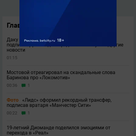
Главные новости
Даку в «Спартаке», новый клуб Салаха, «Реал»
подписал Диоманде и продлил Винисиуса и другие
новости
01:15
Мостовой отреагировал на скандальные слова
Баринова про «Локомотив»
00:36
1
Фото
«Лидс» оформил рекордный трансфер,
подписав вратаря «Манчестер Сити»
00:22
1
19-летний Диоманде поделился эмоциями от
перехода в «Реал»