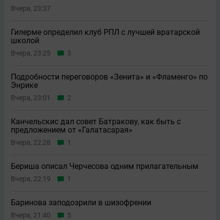
Вчера, 23:37
Гилерме определил клуб РПЛ с лучшей вратарской
школой
Вчера, 23:25
3
Подробности переговоров «Зенита» и «Фламенго» по
Энрике
Вчера, 23:01
2
Канчельскис дал совет Батракову, как быть с
предложением от «Галатасарая»
Вчера, 22:28
1
Бериша описал Черчесова одним прилагательным
Вчера, 22:19
1
Баринова заподозрили в шизофрении
Вчера, 21:40
5