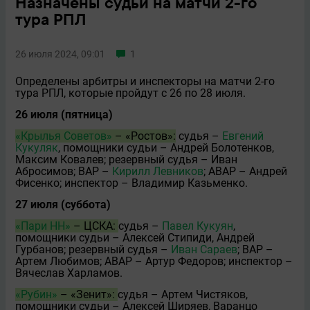
Назначены судьи на матчи 2-го
тура РПЛ
26 июля 2024, 09:01
1
Определены арбитры и инспекторы на матчи 2-го
тура РПЛ, которые пройдут с 26 по 28 июля.
26 июля (пятница)
«Крылья Советов»
– «Ростов»:
судья –
Евгений
Кукуляк
, помощники судьи – Андрей Болотенков,
Максим Ковалев; резервный судья – Иван
Абросимов; ВАР –
Кирилл Левников
; АВАР – Андрей
Фисенко; инспектор – Владимир Казьменко.
27 июля (суббота)
«Пари НН»
– ЦСКА:
судья –
Павел Кукуян
,
помощники судьи – Алексей Стипиди, Андрей
Гурбанов; резервный судья –
Иван Сараев
; ВАР –
Артeм Любимов; АВАР – Артур Фeдоров; инспектор –
Вячеслав Харламов.
«Рубин»
– «Зенит»:
судья – Артeм Чистяков,
помощники судьи – Алексей Ширяев, Варанцо