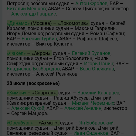
Петросян; резервный судья –
Антон Фролов
; ВАР –
Виталий Мешков
; АВАР – Сергей Цыганок; инспектор
–
Александр Гвардис
.
«Динамо»
(Москва) – «Локомотив»:
судья – Сергей
Карасeв, помощники судьи – Максим Гаврилин,
Игорь Демешко; резервный судья – Роман Сафьян;
ВАР –
Евгений Турбин
; АВАР – Рафаэль Шафеев;
инспектор – Виктор Кулагин.
«Факел»
– «Акрон»:
судья –
Евгений Буланов
,
помощники судьи – Егор Болховитин, Наиль
Сейфетдинов; резервный судья –
Игорь Панин
; ВАР –
Владислав Безбородов
; АВАР –
Вера Опейкина
;
инспектор – Алексей Резников.
28 июля (воскресенье)
«Химки»
– «Спартак»:
судья –
Василий Казарцев
,
помощники судьи – Рашид Абусуев, Дмитрий
Жвакин; резервный судья –
Михаил Черемных
; ВАР
–
Алексей Сухой
; АВАР –
Алексей Амелин
; инспектор
– Сергей Мацюра.
«Оренбург»
– «Ахмат»:
судья –
Ян Бобровский
,
помощники судьи – Дмитрий Ермаков, Дмитрий
Семeнов; резервный судья –
Иван Сиденков
; ВАР –