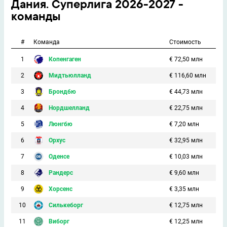
Дания. Суперлига 2026-2027 -
команды
#
Команда
Стоимость
1
Копенгаген
€ 72,50 млн
2
Мидтьюлланд
€ 116,60 млн
3
Брондбю
€ 44,73 млн
4
Нордшелланд
€ 22,75 млн
5
Люнгбю
€ 7,20 млн
6
Орхус
€ 32,95 млн
7
Оденсе
€ 10,03 млн
8
Рандерс
€ 9,60 млн
9
Хорсенс
€ 3,35 млн
10
Силькеборг
€ 12,75 млн
11
Виборг
€ 12,25 млн