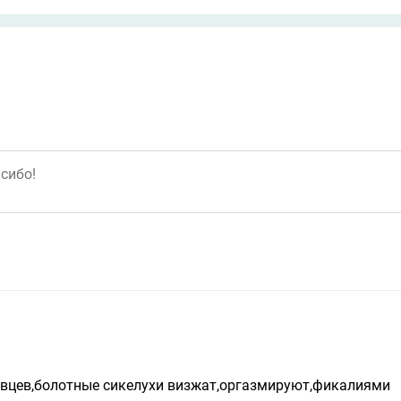
ковцев,болотные сикелухи визжат,оргазмируют,фикалиями