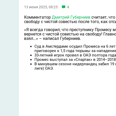
13 июня 2025, 08:25
4
Комментатор
Дмитрий Губерниев
считает, что
свободу с чистой совестью после того, как от
«Я всегда говорил, что преступнику Промесу м
вернется с чистой совестью на свободу! Главн
взял…» – написал Губерниев.
Суд в Амстердаме осудил Промеса на 6 лет
приговорен к 1,5 года тюрьмы за нападени
33-летний игрок провел в ОАЭ полтора год
Промес выступал за «Спартак» в 2014–2018 
В минувшем сезоне нидерландец забил 19 
лиге) ОАЭ.