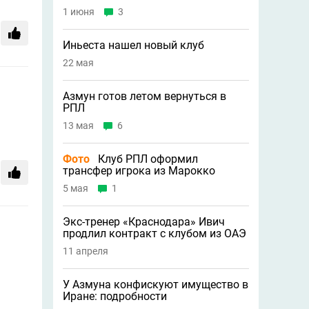
1 июня
3
Иньеста нашел новый клуб
22 мая
Азмун готов летом вернуться в
РПЛ
13 мая
6
Фото
Клуб РПЛ оформил
трансфер игрока из Марокко
5 мая
1
Экс-тренер «Краснодара» Ивич
продлил контракт с клубом из ОАЭ
11 апреля
У Азмуна конфискуют имущество в
Иране: подробности