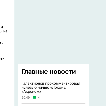
 и
ы не
был
сти
Главные новости
Галактионов прокомментировал
нулевую ничью «Локо» с
«Акроном»
20:49
4