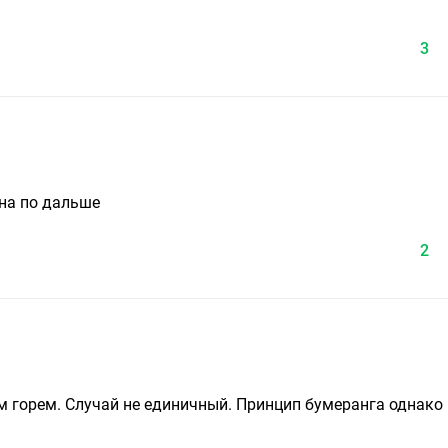
3
она по дальше
2
м горем. Случай не единичный. Принцип бумеранга однако