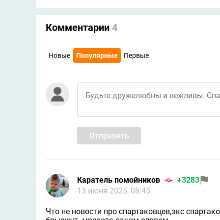
Комментарии
4
Новые
Популярные
Первые
Отправить
Каратель помойников
+3283
13 июня 2025, 08:45
Что не новости про спартаковцев,экс спарта