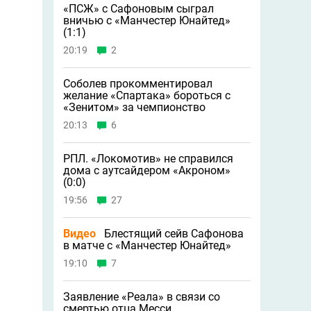
«ПСЖ» с Сафоновым сыграл
вничью с «Манчестер Юнайтед»
(1:1)
20:19
2
Соболев прокомментировал
желание «Спартака» бороться с
«Зенитом» за чемпионство
20:13
6
РПЛ. «Локомотив» не справился
дома с аутсайдером «Акроном»
(0:0)
19:56
27
Видео
Блестящий сейв Сафонова
в матче с «Манчестер Юнайтед»
19:10
7
Заявление «Реала» в связи со
смертью отца Месси