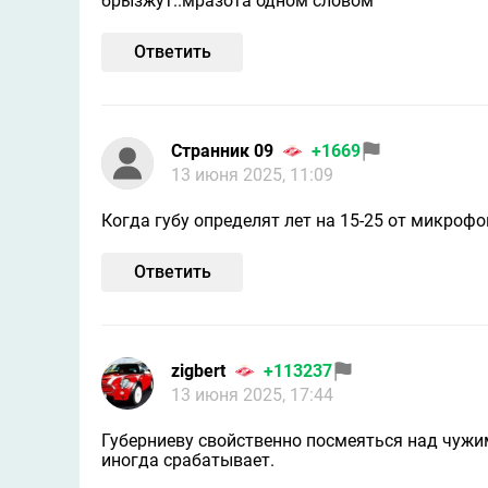
брызжут..мразота одном словом
Ответить
Странник 09
+1669
13 июня 2025, 11:09
Когда губу определят лет на 15-25 от микроф
Ответить
zigbert
+113237
13 июня 2025, 17:44
Губерниеву свойственно посмеяться над чужи
иногда срабатывает.