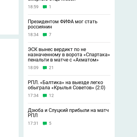
18:59
1
Президентом ФИФА мог стать
россиянин
18:34
7
ЭСК вынес вердикт по не
назначенному в ворота «Спартака»
пенальти в матче с «Ахматом»
18:09
21
РПЛ. «Балтика» на выезде легко
обыграла «Крылья Советов» (2:0)
17:34
12
Дзюба и Слуцкий прибыли на матч
РПЛ
17:31
5