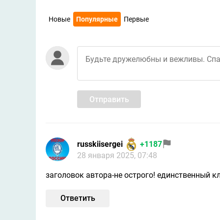
Новые
Популярные
Первые
Отправить
russkiisergei
+1187
28 января 2025, 07:48
заголовок автора-не острого! единственный клу
Ответить