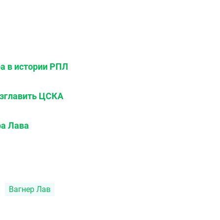
а в истории РПЛ
озглавить ЦСКА
ра Лава
Вагнер Лав