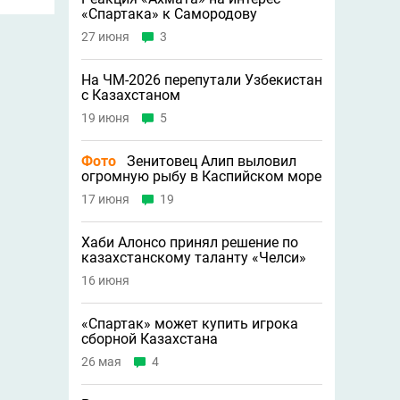
«Спартака» к Самородову
27 июня
3
На ЧМ-2026 перепутали Узбекистан
с Казахстаном
19 июня
5
Фото
Зенитовец Алип выловил
огромную рыбу в Каспийском море
17 июня
19
Хаби Алонсо принял решение по
казахстанскому таланту «Челси»
16 июня
«Спартак» может купить игрока
сборной Казахстана
26 мая
4