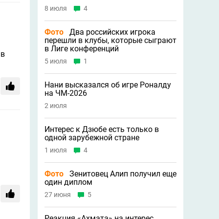
8 июля
4
Фото
Два российских игрока
перешли в клубы, которые сыграют
в Лиге конференций
 в
5 июля
1
Нани высказался об игре Роналду
на ЧМ-2026
2 июля
Интерес к Дзюбе есть только в
одной зарубежной стране
1 июля
4
Фото
Зенитовец Алип получил еще
один диплом
27 июня
5
Реакция «Ахмата» на интерес