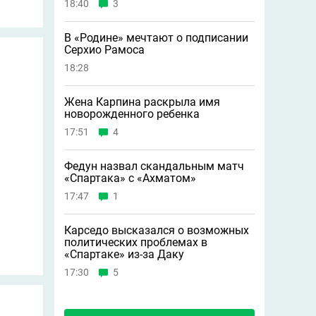
18:40
3
В «Родине» мечтают о подписании
Серхио Рамоса
18:28
Жена Карпина раскрыла имя
новорождeнного ребeнка
17:51
4
Федун назвал скандальным матч
«Спартака» с «Ахматом»
17:47
1
Карседо высказался о возможных
политических проблемах в
«Спартаке» из-за Даку
17:30
5