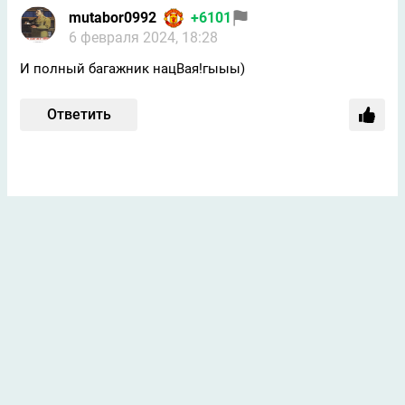
mutabor0992
+6101
6 февраля 2024, 18:28
И полный багажник нацВая!гыыы)
Ответить