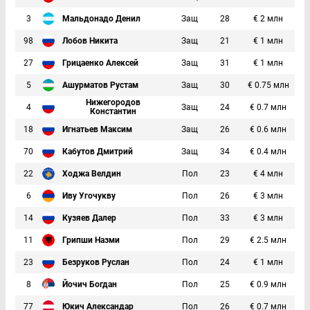
3
Мальдонадо Денил
Защ
28
€ 2 млн
98
Лобов Никита
Защ
21
€ 1 млн
27
Грицаенко Алексей
Защ
31
€ 1 млн
5
Ашурматов Рустам
Защ
30
€ 0.75 млн
Нижегородов
4
Защ
24
€ 0.7 млн
Константин
18
Игнатьев Максим
Защ
26
€ 0.6 млн
70
Кабутов Дмитрий
Защ
34
€ 0.4 млн
22
Ходжа Велдин
Пол
23
€ 4 млн
6
Иву Угочукву
Пол
26
€ 3 млн
14
Кузяев Далер
Пол
33
€ 3 млн
11
Грипши Назми
Пол
29
€ 2.5 млн
23
Безруков Руслан
Пол
24
€ 1 млн
8
Йочич Богдан
Пол
25
€ 0.9 млн
77
Юкич Александар
Пол
26
€ 0.7 млн