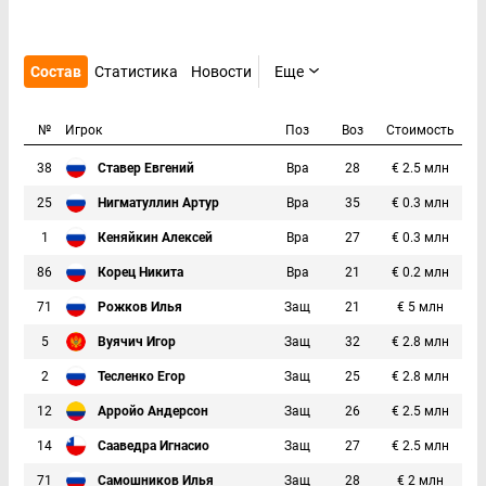
Состав
Статистика
Новости
Еще
№
Игрок
Поз
Воз
Стоимость
38
Ставер Евгений
Вра
28
€ 2.5 млн
25
Нигматуллин Артур
Вра
35
€ 0.3 млн
1
Кеняйкин Алексей
Вра
27
€ 0.3 млн
86
Корец Никита
Вра
21
€ 0.2 млн
71
Рожков Илья
Защ
21
€ 5 млн
5
Вуячич Игор
Защ
32
€ 2.8 млн
2
Тесленко Егор
Защ
25
€ 2.8 млн
12
Арройо Андерсон
Защ
26
€ 2.5 млн
14
Сааведра Игнасио
Защ
27
€ 2.5 млн
71
Самошников Илья
Защ
28
€ 2 млн