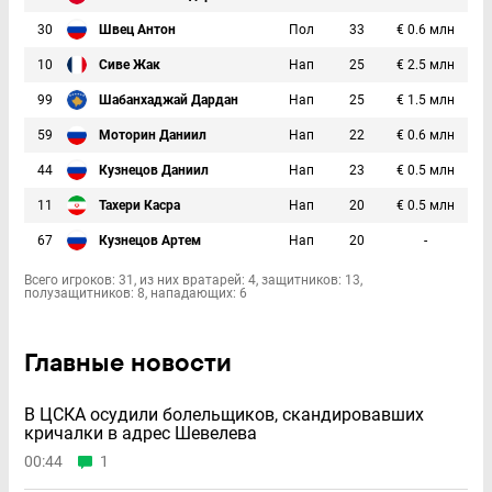
30
Швец Антон
Пол
33
€ 0.6 млн
10
Сиве Жак
Нап
25
€ 2.5 млн
99
Шабанхаджай Дардан
Нап
25
€ 1.5 млн
59
Моторин Даниил
Нап
22
€ 0.6 млн
44
Кузнецов Даниил
Нап
23
€ 0.5 млн
11
Тахери Касра
Нап
20
€ 0.5 млн
67
Кузнецов Артем
Нап
20
-
Всего игроков: 31, из них вратарей: 4, защитников: 13,
полузащитников: 8, нападающих: 6
Главные новости
В ЦСКА осудили болельщиков, скандировавших
кричалки в адрес Шевелева
00:44
1