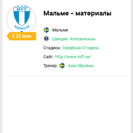
Мальме - материалы
Мальме
€ 22 млн
Швеция. Аллсвенскан
Стадион:
Сведбанк Стэдион
Сайт:
http://www.mff.se/
Тренер:
Анес Мравац