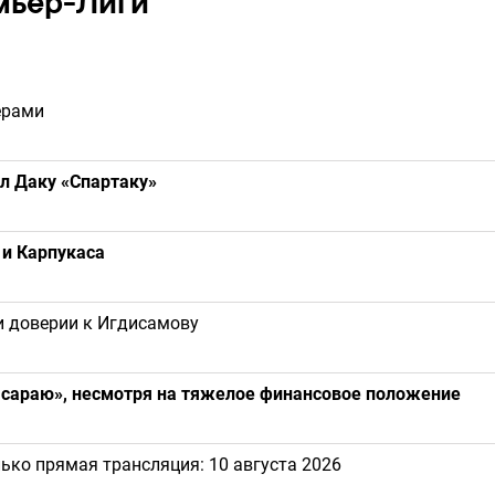
мьер-Лиги
ерами
л Даку «Спартаку»
 и Карпукаса
и доверии к Игдисамову
тасараю», несмотря на тяжелое финансовое положение
лько прямая трансляция: 10 августа 2026