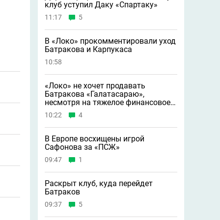
клуб уступил Даку «Спартаку»
11:17
5
В «Локо» прокомментировали уход
Батракова и Карпукаса
10:58
«Локо» не хочет продавать
Батракова «Галатасараю»,
несмотря на тяжелое финансовое
положение
10:22
4
В Европе восхищены игрой
Сафонова за «ПСЖ»
09:47
1
Раскрыт клуб, куда перейдет
Батраков
09:37
5