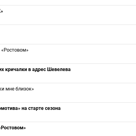
Ж»
с «Ростовом»
х кричалки в адрес Шевелева
ки мне близок»
мотива» на старте сезона
 «Ростовом»