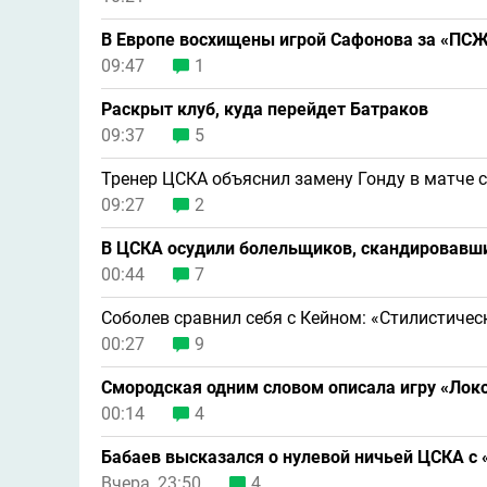
В Европе восхищены игрой Сафонова за «ПС
09:47
1
Раскрыт клуб, куда перейдет Батраков
09:37
5
Тренер ЦСКА объяснил замену Гонду в матче 
09:27
2
В ЦСКА осудили болельщиков, скандировавши
00:44
7
Соболев сравнил себя с Кейном: «Стилистичес
00:27
9
Смородская одним словом описала игру «Локо
00:14
4
Бабаев высказался о нулевой ничьей ЦСКА с
Вчера, 23:50
4