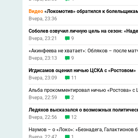
Видео
«Локомотив» обратился к болельщикам 
Вчера, 23:36
Соболев озвучил личную цель на сезон: «Над
Вчера, 23:21
9
«Акинфеева не хватает»: Обляков – после мат
Вчера, 23:13
9
Игдисамов оценил ничью ЦСКА с «Ростовом»
Вчера, 23:09
11
Альба прокомментировал ничью «Ростова» с
Вчера, 22:59
2
Ледяхов высказался о возможных политическ
Вчера, 22:56
12
Наумов – о «Локо»: «Безнадега, Галактионов б
Вчера, 22:47
1