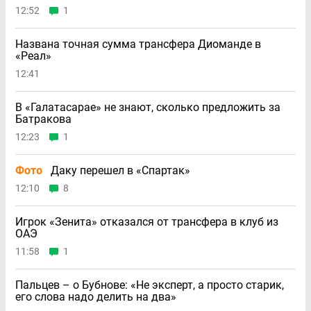
12:52
1
Названа точная сумма трансфера Диоманде в
«Реал»
12:41
В «Галатасарае» не знают, сколько предложить за
Батракова
12:23
1
Фото
Даку перешел в «Спартак»
12:10
8
Игрок «Зенита» отказался от трансфера в клуб из
ОАЭ
11:58
1
Пальцев – о Бубнове: «Не эксперт, а просто старик,
его слова надо делить на два»