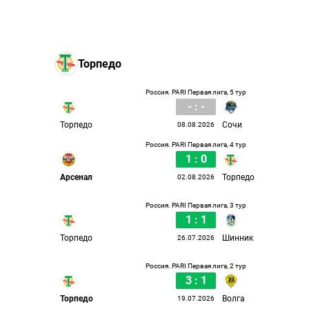
Торпедо
Россия. PARI Первая лига, 5 тур
- : -
Торпедо
Сочи
08.08.2026
Россия. PARI Первая лига, 4 тур
1 : 0
Арсенал
Торпедо
02.08.2026
Россия. PARI Первая лига, 3 тур
1 : 1
Торпедо
Шинник
26.07.2026
Россия. PARI Первая лига, 2 тур
3 : 1
Торпедо
Волга
19.07.2026