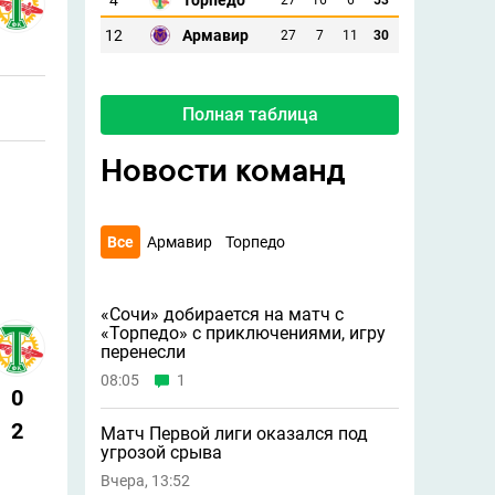
12
Армавир
27
7
11
30
Полная таблица
Новости команд
Все
Армавир
Торпедо
«Сочи» добирается на матч с
«Торпедо» с приключениями, игру
перенесли
08:05
1
0
2
Матч Первой лиги оказался под
угрозой срыва
Вчера, 13:52