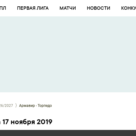
ПЛ
ПЕРВАЯ ЛИГА
МАТЧИ
НОВОСТИ
КОНК
26/2027
Армавир - Торпедо
 17 ноября 2019