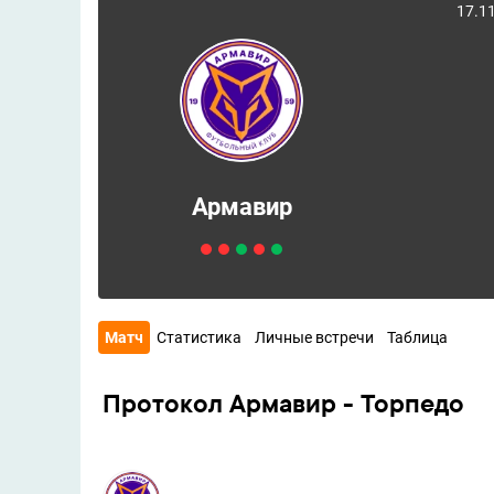
17.11
Армавир
Матч
Статистика
Личные встречи
Таблица
Протокол Армавир - Торпедо