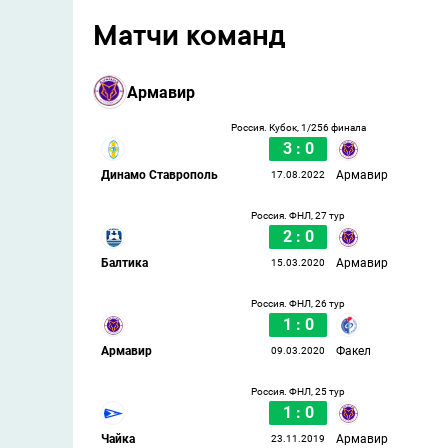
Матчи команд
Армавир
Россия. Кубок, 1/256 финала
3 : 0
Динамо Ставрополь
Армавир
17.08.2022
Россия. ФНЛ, 27 тур
2 : 0
Балтика
Армавир
15.03.2020
Россия. ФНЛ, 26 тур
1 : 0
Армавир
Факел
09.03.2020
Россия. ФНЛ, 25 тур
1 : 0
Чайка
Армавир
23.11.2019