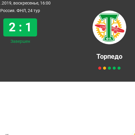
.2019, воскресенье, 16:00
Россия. ФНЛ, 24 тур
2 : 1
Завершен
Торпедо